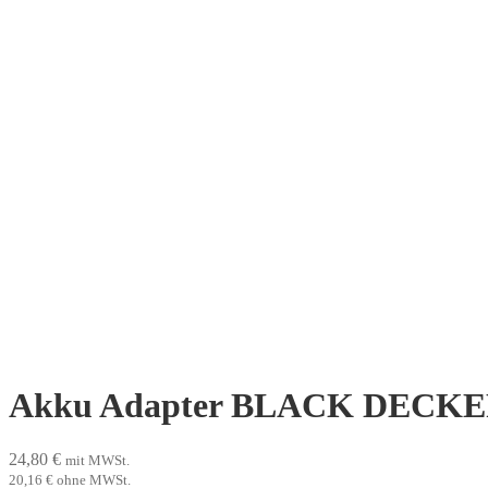
Akku Adapter BLACK DECKER 
24,80
€
mit MWSt.
20,16
€
ohne MWSt.