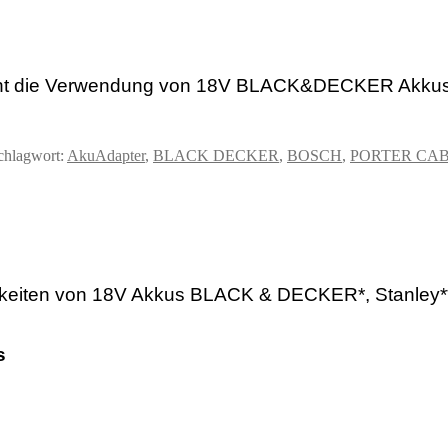
t die Verwendung von 18V BLACK&DECKER Akkus 
chlagwort:
AkuAdapter
,
BLACK DECKER
,
BOSCH
,
PORTER CA
hkeiten von 18V Akkus BLACK & DECKER*, Stanley**
us