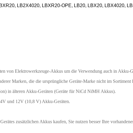
, LBXR20, LB2X4020, LBXR20-OPE, LB20, LBX20, LBX4020,
ten von Elektrowerkzeuge-Akkus um die Verwendung auch in Akku-G
er Marken, die die ursprüngliche Geräte-Marke nicht im Sortiment hat
Ion) in älteren Akku-Geräten (Geräte für NiCd NiMH Akkus).
,4V und 12V (10,8 V) Akku-Geräten.
erätes zusätzlichen Akkus kaufen, Sie nutzen besser Ihre vorhandene