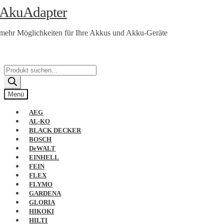
Zur
Zum
AkuAdapter
Navigation
Inhalt
springen
springen
mehr Möglichkeiten für Ihre Akkus und Akku-Geräte
Products
search
Menü
AEG
AL-KO
BLACK DECKER
BOSCH
DeWALT
EINHELL
FEIN
FLEX
FLYMO
GARDENA
GLORIA
HIKOKI
HILTI