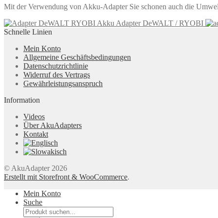
Mit der Verwendung von Akku-Adapter Sie schonen auch die Umwelt.
Akku Adapter DeWALT / RYOBI
Schnelle Linien
Mein Konto
Allgemeine Geschäftsbedingungen
Datenschutzrichtlinie
Widerruf des Vertrags
Gewährleistungsanspruch
Information
Videos
Über AkuAdapters
Kontakt
© AkuAdapter 2026
Erstellt mit Storefront & WooCommerce
.
Mein Konto
Suche
Products