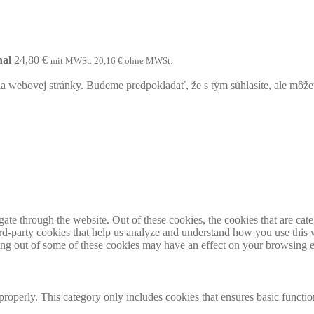
al
24,80
€
mit MWSt.
20,16
€
ohne MWSt.
webovej stránky. Budeme predpokladať, že s tým súhlasíte, ale môžete 
te through the website. Out of these cookies, the cookies that are cate
hird-party cookies that help us analyze and understand how you use this
ting out of some of these cookies may have an effect on your browsing 
properly. This category only includes cookies that ensures basic functio