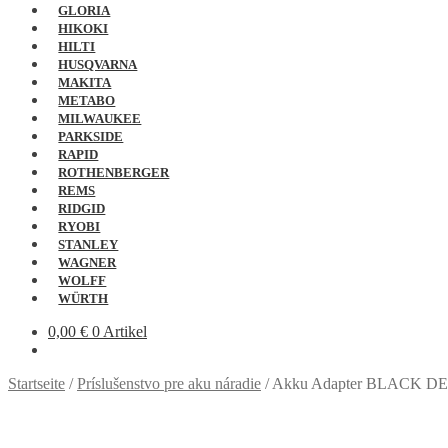
GLORIA
HIKOKI
HILTI
HUSQVARNA
MAKITA
METABO
MILWAUKEE
PARKSIDE
RAPID
ROTHENBERGER
REMS
RIDGID
RYOBI
STANLEY
WAGNER
WOLFF
WÜRTH
0,00
€
0 Artikel
Startseite
/
Príslušenstvo pre aku náradie
/
Akku Adapter BLACK DEC