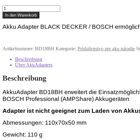
Akku
Adapter
In den Warenkorb
BLACK
DECKER
Akku Adapter BLACK DECKER / BOSCH ermöglich
/
BOSCH
Professional
Menge
Artikelnummer:
BD18BH
Kategorie:
Príslušenstvo pre aku náradie
S
Beschreibung
Über AkuAdapters
Beschreibung
AkkuAdapter BD18BH erweitert die Einsatzmöglic
BOSCH Professional (AMPShare) Akkugeräten
Adapter ist nicht geeignet zum Laden von Akk
Abmessungen: 110x70x50 mm
Gewicht: 110 g