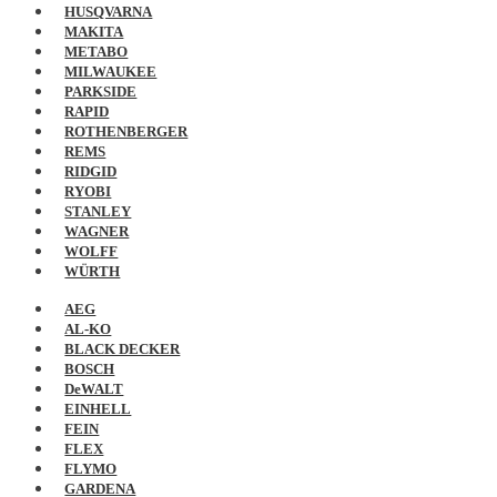
HUSQVARNA
MAKITA
METABO
MILWAUKEE
PARKSIDE
RAPID
ROTHENBERGER
REMS
RIDGID
RYOBI
STANLEY
WAGNER
WOLFF
WÜRTH
AEG
AL-KO
BLACK DECKER
BOSCH
DeWALT
EINHELL
FEIN
FLEX
FLYMO
GARDENA