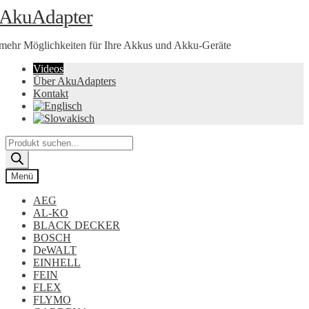
Zur
Zum
AkuAdapter
Navigation
Inhalt
springen
springen
mehr Möglichkeiten für Ihre Akkus und Akku-Geräte
Videos
Über AkuAdapters
Kontakt
Products
search
Menü
AEG
AL-KO
BLACK DECKER
BOSCH
DeWALT
EINHELL
FEIN
FLEX
FLYMO