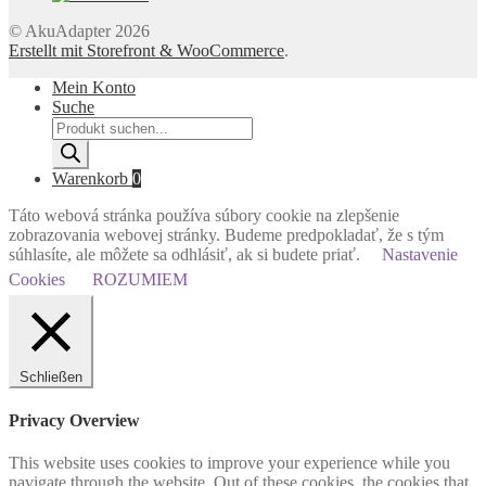
© AkuAdapter 2026
Erstellt mit Storefront & WooCommerce
.
Mein Konto
Suche
Products
search
Warenkorb
0
Táto webová stránka používa súbory cookie na zlepšenie
zobrazovania webovej stránky. Budeme predpokladať, že s tým
súhlasíte, ale môžete sa odhlásiť, ak si budete priať.
Nastavenie
Cookies
ROZUMIEM
Schließen
Privacy Overview
This website uses cookies to improve your experience while you
navigate through the website. Out of these cookies, the cookies that