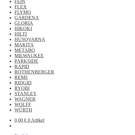
FEIN
FLEX
FLYMO
GARDENA
GLORIA
HIKOKI
HILTI
HUSQVARNA
MAKITA
METABO
MILWAUKEE
PARKSIDE
RAPID
ROTHENBERGER
REMS
RIDGID
RYOBI
STANLEY
WAGNER
WOLFF
WÜRTH
0,00
€
0 Artikel