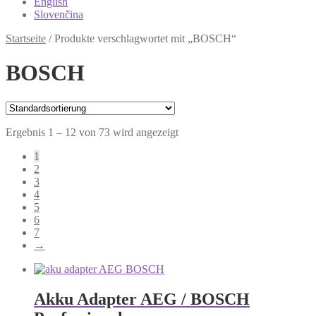
English
Slovenčina
Startseite
/
Produkte verschlagwortet mit „BOSCH“
BOSCH
Ergebnis 1 – 12 von 73 wird angezeigt
1
2
3
4
5
6
7
→
Akku Adapter AEG / BOSCH