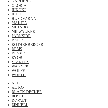
GARDENA
GLORIA
HIKOKI
HILTI
HUSQVARNA
MAKITA
METABO
MILWAUKEE
PARKSIDE
RAPID
ROTHENBERGER
REMS
RIDGID
RYOBI
STANLEY
WAGNER
WOLFF
WÜRTH
AEG
AL-KO
BLACK DECKER
BOSCH
DeWALT
EINHELL