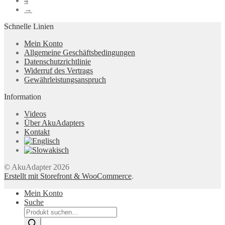
4
→
Schnelle Linien
Mein Konto
Allgemeine Geschäftsbedingungen
Datenschutzrichtlinie
Widerruf des Vertrags
Gewährleistungsanspruch
Information
Videos
Über AkuAdapters
Kontakt
© AkuAdapter 2026
Erstellt mit Storefront & WooCommerce
.
Mein Konto
Suche
Products
search