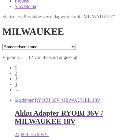
English
Slovenčina
Startseite
/
Produkte verschlagwortet mit „MILWAUKEE“
MILWAUKEE
Ergebnis 1 – 12 von 48 wird angezeigt
1
2
3
4
→
Akku Adapter RYOBI 36V /
MILWAUKEE 18V
24,80
€
mit MWSt.