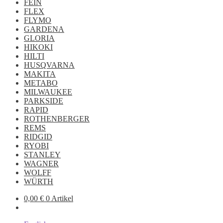
FEIN
FLEX
FLYMO
GARDENA
GLORIA
HIKOKI
HILTI
HUSQVARNA
MAKITA
METABO
MILWAUKEE
PARKSIDE
RAPID
ROTHENBERGER
REMS
RIDGID
RYOBI
STANLEY
WAGNER
WOLFF
WÜRTH
0,00
€
0 Artikel