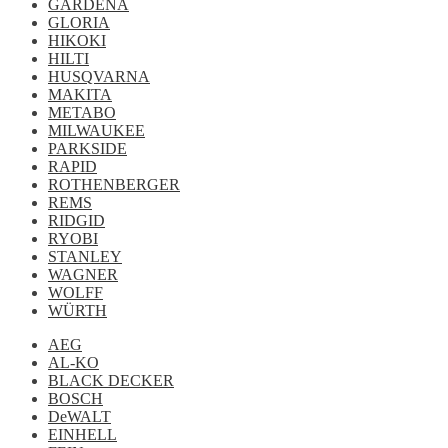
GARDENA
GLORIA
HIKOKI
HILTI
HUSQVARNA
MAKITA
METABO
MILWAUKEE
PARKSIDE
RAPID
ROTHENBERGER
REMS
RIDGID
RYOBI
STANLEY
WAGNER
WOLFF
WÜRTH
AEG
AL-KO
BLACK DECKER
BOSCH
DeWALT
EINHELL