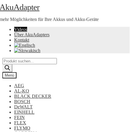
Zur
Zum
AkuAdapter
Navigation
Inhalt
springen
springen
mehr Möglichkeiten für Ihre Akkus und Akku-Geräte
Videos
Über AkuAdapters
Kontakt
Products
search
Menü
AEG
AL-KO
BLACK DECKER
BOSCH
DeWALT
EINHELL
FEIN
FLEX
FLYMO