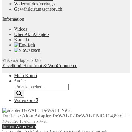
Widerruf des Vertrags
Gewährleistungsanspruch
Information
Videos
Über AkuAdapters
Kontakt
© AkuAdapter 2026
Erstellt mit Storefront & WooCommerce
.
Mein Konto
Suche
Products
search
Warenkorb
0
Du siehst:
Akku Adapter DeWALT / DeWALT NiCd
24,80
€
mit
MWSt.
20,16
€
ohne MWSt.
In den Warenkorb
Táto webová stránka používa súbory cookie na zlepšenie