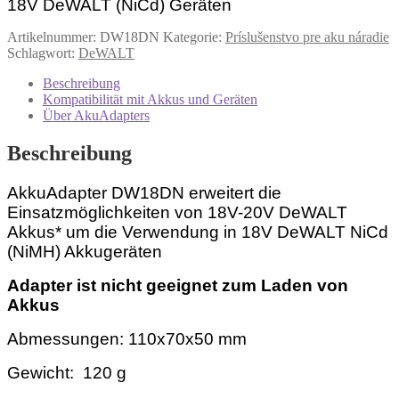
18V DeWALT (NiCd) Geräten
Artikelnummer:
DW18DN
Kategorie:
Príslušenstvo pre aku náradie
Schlagwort:
DeWALT
Beschreibung
Kompatibilität mit Akkus und Geräten
Über AkuAdapters
Beschreibung
AkkuAdapter DW18DN
erweitert die
Einsatzmöglichkeiten von 18V-20V DeWALT
Akkus* um die Verwendung in 18V DeWALT NiCd
(NiMH) Akkugeräten
Adapter ist nicht geeignet zum Laden von
Akkus
Abmessungen:
110x70x50
mm
Gewicht: 120 g