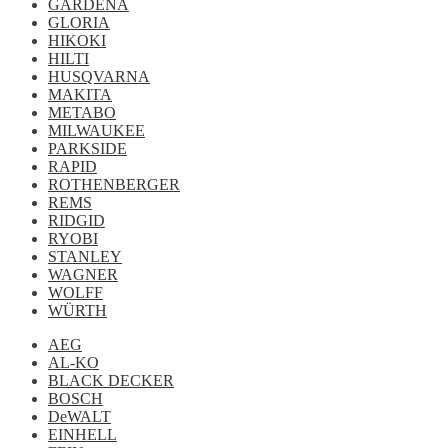
GARDENA
GLORIA
HIKOKI
HILTI
HUSQVARNA
MAKITA
METABO
MILWAUKEE
PARKSIDE
RAPID
ROTHENBERGER
REMS
RIDGID
RYOBI
STANLEY
WAGNER
WOLFF
WÜRTH
AEG
AL-KO
BLACK DECKER
BOSCH
DeWALT
EINHELL