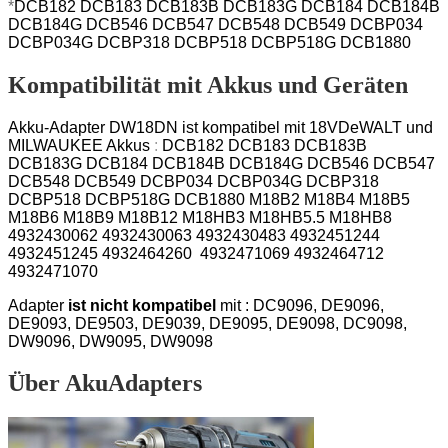
*
DCB182 DCB183 DCB183B DCB183G DCB184 DCB184B
DCB184G DCB546 DCB547 DCB548 DCB549 DCBP034
DCBP034G DCBP318 DCBP518 DCBP518G DCB1880
Kompatibilität mit Akkus und Geräten
Akku-Adapter DW18DN ist kompatibel mit 18VDeWALT und
MILWAUKEE Akkus
:
DCB182 DCB183 DCB183B
DCB183G DCB184 DCB184B DCB184G DCB546 DCB547
DCB548 DCB549 DCBP034 DCBP034G DCBP318
DCBP518 DCBP518G DCB1880
M18B2 M18B4 M18B5
M18B6 M18B9 M18B12 M18HB3 M18HB5.5 M18HB8
4932430062 4932430063 4932430483 4932451244
4932451245 4932464260 4932471069 4932464712
4932471070
Adapter
ist nicht kompatibel
mit
:
DC9096, DE9096,
DE9093, DE9503, DE9039, DE9095, DE9098, DC9098,
DW9096, DW9095, DW9098
Über AkuAdapters