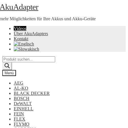
Zur
Zum
AkuAdapter
Navigation
Inhalt
springen
springen
mehr Möglichkeiten für Ihre Akkus und Akku-Geräte
Videos
Über AkuAdapters
Kontakt
Products
search
Menü
AEG
AL-KO
BLACK DECKER
BOSCH
DeWALT
EINHELL
FEIN
FLEX
FLYMO