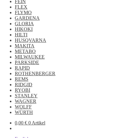
FEIN
FLEX
FLYMO
GARDENA
GLORIA
HIKOKI
HILTI
HUSQVARNA
MAKITA
METABO
MILWAUKEE
PARKSIDE
RAPID
ROTHENBERGER
REMS
RIDGID
RYOBI
STANLEY
WAGNER
WOLFF
WÜRTH
0,00
€
0 Artikel