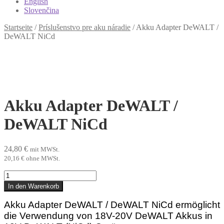
English
Slovenčina
Startseite
/
Príslušenstvo pre aku náradie
/
Akku Adapter DeWALT /
DeWALT NiCd
Akku Adapter DeWALT /
DeWALT NiCd
24,80
€
mit MWSt.
20,16
€
ohne MWSt.
Akku
Adapter DeWALT
In den Warenkorb
/
DeWALT
Akku Adapter DeWALT / DeWALT NiCd ermöglicht
NiCd
die Verwendung von 18V-20V DeWALT Akkus in
Menge