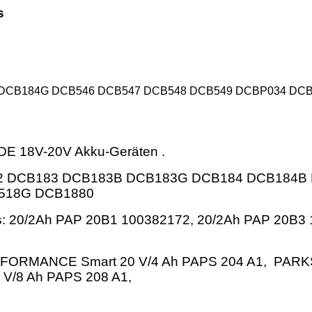
us
 DCB184G DCB546 DCB547 DCB548 DCB549 DCBP034 DC
DE 18V-20V Akku-Geräten .
 DCB183 DCB183B DCB183G DCB184 DCB184B
518G DCB1880
s:
20/2Ah PAP 20B1 100382172, 20/2Ah PAP 20B3 
ORMANCE Smart 20 V/4 Ah PAPS 204 A1, PARKSI
V/8 Ah PAPS 208 A1,