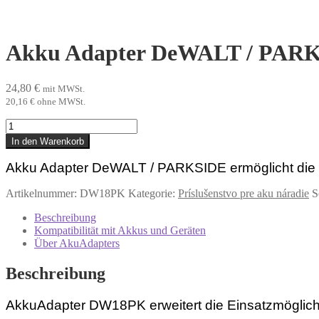
Akku Adapter DeWALT / PAR
24,80
€
mit MWSt.
20,16
€
ohne MWSt.
Akku
Adapter
In den Warenkorb
DeWALT
/
Akku Adapter DeWALT / PARKSIDE ermöglicht di
PARKSIDE
Menge
Artikelnummer:
DW18PK
Kategorie:
Príslušenstvo pre aku náradie
S
Beschreibung
Kompatibilität mit Akkus und Geräten
Über AkuAdapters
Beschreibung
AkkuAdapter DW18PK
erweitert die Einsatzmöglic