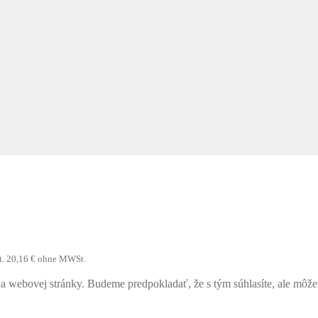
t.
20,16
€
ohne MWSt.
webovej stránky. Budeme predpokladať, že s tým súhlasíte, ale môžete 