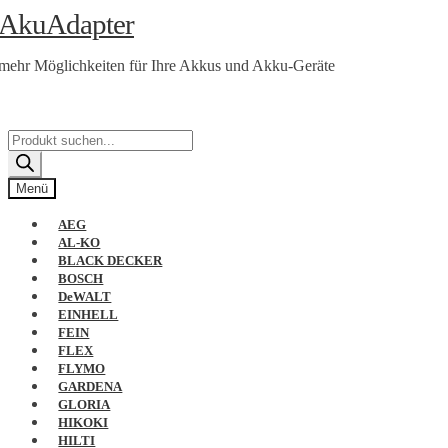
Zur
Zum
AkuAdapter
Navigation
Inhalt
springen
springen
mehr Möglichkeiten für Ihre Akkus und Akku-Geräte
Products
search
Menü
AEG
AL-KO
BLACK DECKER
BOSCH
DeWALT
EINHELL
FEIN
FLEX
FLYMO
GARDENA
GLORIA
HIKOKI
HILTI