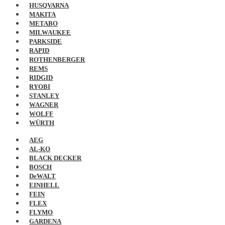
HUSQVARNA
MAKITA
METABO
MILWAUKEE
PARKSIDE
RAPID
ROTHENBERGER
REMS
RIDGID
RYOBI
STANLEY
WAGNER
WOLFF
WÜRTH
AEG
AL-KO
BLACK DECKER
BOSCH
DeWALT
EINHELL
FEIN
FLEX
FLYMO
GARDENA