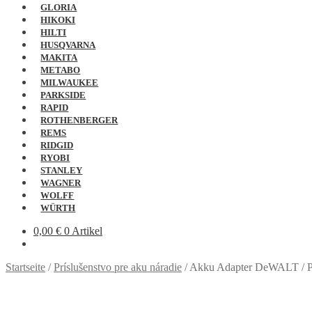
GLORIA
HIKOKI
HILTI
HUSQVARNA
MAKITA
METABO
MILWAUKEE
PARKSIDE
RAPID
ROTHENBERGER
REMS
RIDGID
RYOBI
STANLEY
WAGNER
WOLFF
WÜRTH
0,00
€
0 Artikel
Startseite
/
Príslušenstvo pre aku náradie
/
Akku Adapter DeWALT /