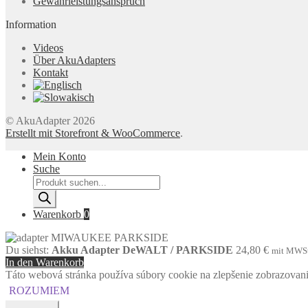
Gewährleistungsanspruch
Information
Videos
Über AkuAdapters
Kontakt
© AkuAdapter 2026
Erstellt mit Storefront & WooCommerce
.
Mein Konto
Suche
Products
search
Warenkorb
0
Du siehst:
Akku Adapter DeWALT / PARKSIDE
24,80
€
mit MWS
In den Warenkorb
Táto webová stránka používa súbory cookie na zlepšenie zobrazovania 
ROZUMIEM