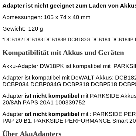
Adapter ist nicht geeignet zum Laden von Akk
Abmessungen:
105 x 74 x 40
mm
Gewicht: 120 g
*
DCB182 DCB183 DCB183B DCB183G DCB184 DCB184B
Kompatibilität mit Akkus und Geräten
Akku-Adapter DW18PK ist kompatibel mit PARKSI
Adapter ist kompatibel mit
DeWALT Akkus:
DCB182
DCBP034 DCBP034G DCBP318 DCBP518 DCBP
Adapter
ist nicht kompatibel
mit
PARKSIDE Akku
20/8Ah PAPS 20A1 100339752
Adapter
ist nicht kompatibel
mit
:
PARKSIDE PERF
PAP 20 B1, PARKSIDE PERFORMANCE Smart 20 
Über AkuAdapters