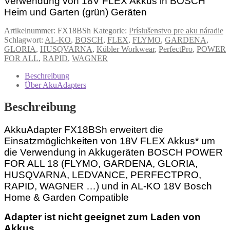
Verwendung von 18V FLEX Akkus in BOSCH
Heim
Heim und Garten (grün) Geräten
und
Garten
Artikelnummer:
FX18BSh
Kategorie:
Príslušenstvo pre aku náradie
Menge
Schlagwort:
AL-KO
,
BOSCH
,
FLEX
,
FLYMO
,
GARDENA
,
GLORIA
,
HUSQVARNA
,
Kübler Workwear
,
PerfectPro
,
POWER
FOR ALL
,
RAPID
,
WAGNER
Beschreibung
Über AkuAdapters
Beschreibung
AkkuAdapter FX18BSh erweitert die
Einsatzmöglichkeiten von 18V FLEX Akkus* um
die Verwendung in Akkugeräten BOSCH POWER
FOR ALL 18 (FLYMO, GARDENA, GLORIA,
HUSQVARNA, LEDVANCE, PERFECTPRO,
RAPID, WAGNER …) und in AL-KO 18V Bosch
Home & Garden Compatible
Adapter ist nicht geeignet zum Laden von
Akkus