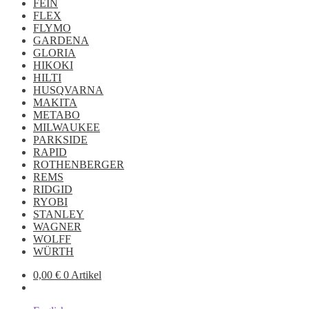
FEIN
FLEX
FLYMO
GARDENA
GLORIA
HIKOKI
HILTI
HUSQVARNA
MAKITA
METABO
MILWAUKEE
PARKSIDE
RAPID
ROTHENBERGER
REMS
RIDGID
RYOBI
STANLEY
WAGNER
WOLFF
WÜRTH
0,00
€
0 Artikel