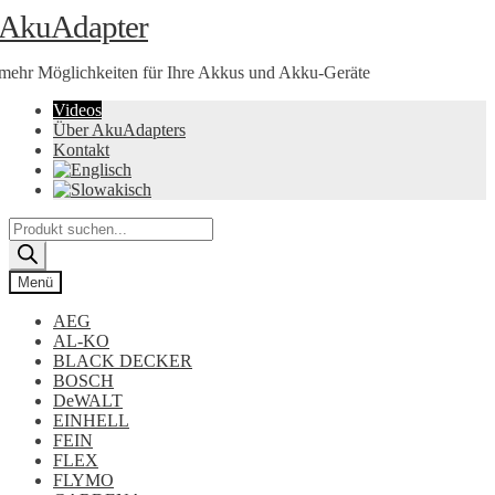
Zur
Zum
AkuAdapter
Navigation
Inhalt
springen
springen
mehr Möglichkeiten für Ihre Akkus und Akku-Geräte
Videos
Über AkuAdapters
Kontakt
Products
search
Menü
AEG
AL-KO
BLACK DECKER
BOSCH
DeWALT
EINHELL
FEIN
FLEX
FLYMO