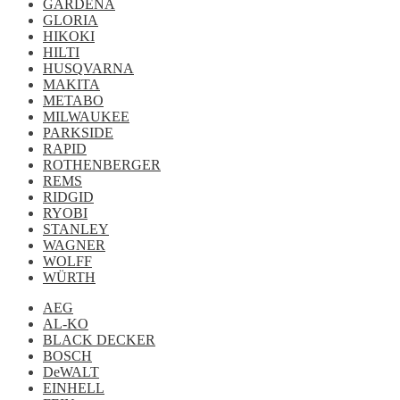
GARDENA
GLORIA
HIKOKI
HILTI
HUSQVARNA
MAKITA
METABO
MILWAUKEE
PARKSIDE
RAPID
ROTHENBERGER
REMS
RIDGID
RYOBI
STANLEY
WAGNER
WOLFF
WÜRTH
AEG
AL-KO
BLACK DECKER
BOSCH
DeWALT
EINHELL