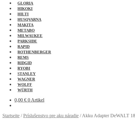
GLORIA
HIKOKI
HILTI
HUSQVARNA
MAKITA
METABO
MILWAUKEE
PARKSIDE
RAPID
ROTHENBERGER
REMS
RIDGID
RYOBI
STANLEY
WAGNER
WOLFF
WÜRTH
0,00
€
0 Artikel
Startseite
/
Príslušenstvo pre aku náradie
/
Akku Adapter DeWALT 1