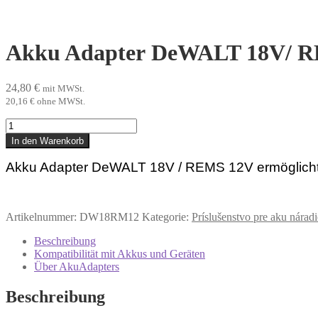
Akku Adapter DeWALT 18V/ 
24,80
€
mit MWSt.
20,16
€
ohne MWSt.
Akku
Adapter DeWALT
In den Warenkorb
18V/
REMS
Akku Adapter DeWALT 18V / REMS 12V ermöglich
12V
Menge
Artikelnummer:
DW18RM12
Kategorie:
Príslušenstvo pre aku náradi
Beschreibung
Kompatibilität mit Akkus und Geräten
Über AkuAdapters
Beschreibung