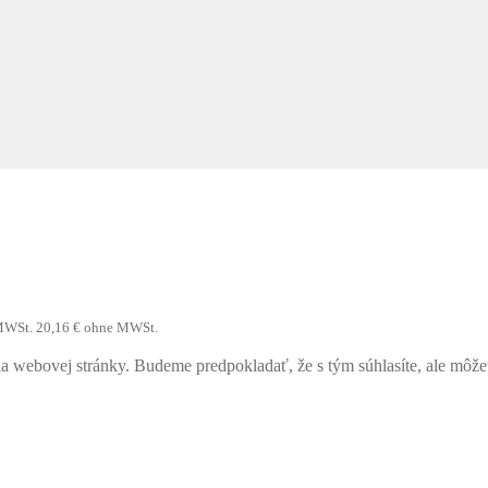
MWSt.
20,16
€
ohne MWSt.
webovej stránky. Budeme predpokladať, že s tým súhlasíte, ale môžete 