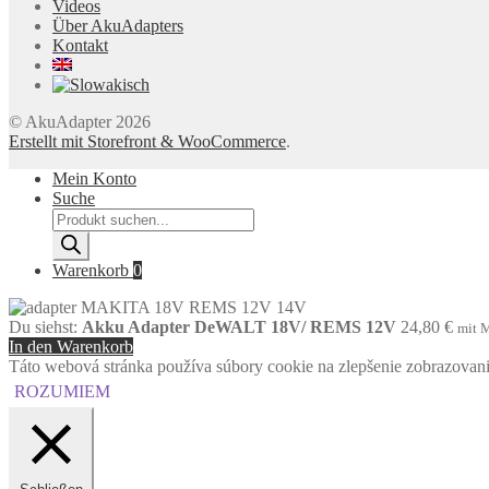
Videos
Über AkuAdapters
Kontakt
© AkuAdapter 2026
Erstellt mit Storefront & WooCommerce
.
Mein Konto
Suche
Products
search
Warenkorb
0
Du siehst:
Akku Adapter DeWALT 18V/ REMS 12V
24,80
€
mit 
In den Warenkorb
Táto webová stránka používa súbory cookie na zlepšenie zobrazovania 
ROZUMIEM