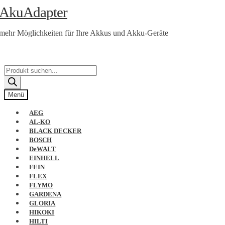
Zur
Zum
AkuAdapter
Navigation
Inhalt
springen
springen
mehr Möglichkeiten für Ihre Akkus und Akku-Geräte
Products
search
Menü
AEG
AL-KO
BLACK DECKER
BOSCH
DeWALT
EINHELL
FEIN
FLEX
FLYMO
GARDENA
GLORIA
HIKOKI
HILTI