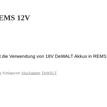
REMS 12V
t die Verwendung von 18V DeWALT Akkus in
REM
e
Schlagwort:
AkuAdapter
,
DeWALT