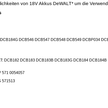
lichkeiten von 18V Akkus DeWALT* um die Verwe
us
 DCB184G DCB546 DCB547 DCB548 DCB549 DCBP034 DC
T:
DCB182 DCB183 DCB183B DCB183G DCB184 DCB184B
V 571 0054057
S 571513