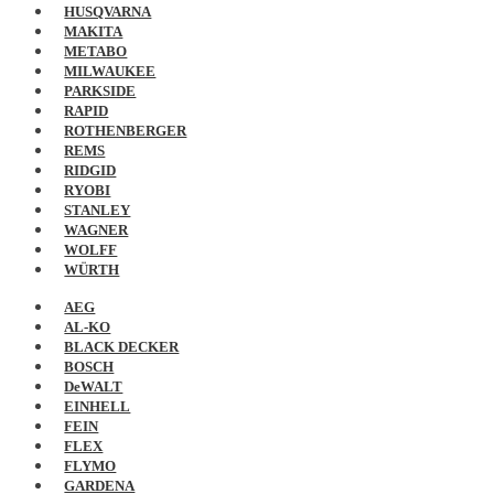
HUSQVARNA
MAKITA
METABO
MILWAUKEE
PARKSIDE
RAPID
ROTHENBERGER
REMS
RIDGID
RYOBI
STANLEY
WAGNER
WOLFF
WÜRTH
AEG
AL-KO
BLACK DECKER
BOSCH
DeWALT
EINHELL
FEIN
FLEX
FLYMO
GARDENA