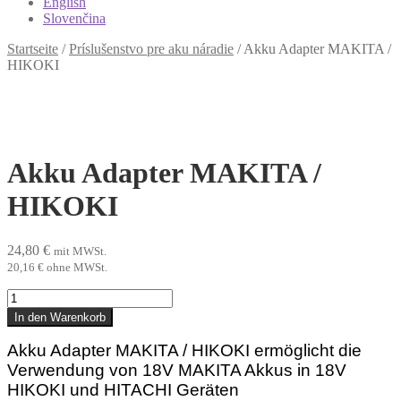
English
Slovenčina
Startseite
/
Príslušenstvo pre aku náradie
/
Akku Adapter MAKITA /
HIKOKI
Akku Adapter MAKITA /
HIKOKI
24,80
€
mit MWSt.
20,16
€
ohne MWSt.
Akku
Adapter
In den Warenkorb
MAKITA
/
Akku Adapter MAKITA / HIKOKI ermöglicht die
HIKOKI
Verwendung von 18V MAKITA Akkus in 18V
Menge
HIKOKI und HITACHI Geräten