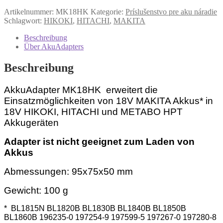
Artikelnummer:
MK18HK
Kategorie:
Príslušenstvo pre aku náradie
Schlagwort:
HIKOKI
,
HITACHI
,
MAKITA
Beschreibung
Über AkuAdapters
Beschreibung
AkkuAdapter MK18HK erweitert die
Einsatzmöglichkeiten von 18V MAKITA Akkus* in
18V HIKOKI, HITACHI und METABO HPT
Akkugeräten
Adapter ist nicht geeignet zum Laden von
Akkus
Abmessungen: 95x75x50 mm
Gewicht: 100 g
* BL1815N BL1820B BL1830B BL1840B BL1850B
BL1860B 196235-0 197254-9 197599-5 197267-0 197280-8