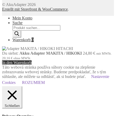
© AkuAdapter 2026
Erstellt mit Storefront & WooCommerce
.
Mein Konto
Suche
Products
search
Warenkorb
0
Du siehst:
Akku Adapter MAKITA / HIKOKI
24,80
€
mit MWSt.
20,16
€
ohne MWSt.
In den Warenkorb
Táto webová stránka používa súbory cookie na zlepšenie
zobrazovania webovej stránky. Budeme predpokladať, že s tým
súhlasíte, ale môžete sa odhlásiť, ak si budete priať.
Nastavenie
Cookies
ROZUMIEM
Schließen