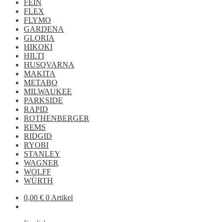
FEIN
FLEX
FLYMO
GARDENA
GLORIA
HIKOKI
HILTI
HUSQVARNA
MAKITA
METABO
MILWAUKEE
PARKSIDE
RAPID
ROTHENBERGER
REMS
RIDGID
RYOBI
STANLEY
WAGNER
WOLFF
WÜRTH
0,00
€
0 Artikel