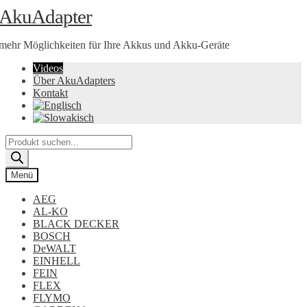
Zur
Zum
AkuAdapter
Navigation
Inhalt
springen
springen
mehr Möglichkeiten für Ihre Akkus und Akku-Geräte
Videos
Über AkuAdapters
Kontakt
Products
search
Menü
AEG
AL-KO
BLACK DECKER
BOSCH
DeWALT
EINHELL
FEIN
FLEX
FLYMO