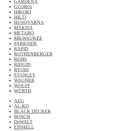
GARDENA
GLORIA
HIKOKI
HILTI
HUSQVARNA
MAKITA
METABO
MILWAUKEE
PARKSIDE
RAPID
ROTHENBERGER
REMS
RIDGID
RYOBI
STANLEY
WAGNER
WOLFF
WÜRTH
AEG
AL-KO
BLACK DECKER
BOSCH
DeWALT
EINHELL