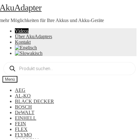
Zur
Zum
AkuAdapter
Navigation
Inhalt
springen
springen
mehr Möglichkeiten für Ihre Akkus und Akku-Geräte
Videos
Über AkuAdapters
Kontakt
Products
search
Menü
AEG
AL-KO
BLACK DECKER
BOSCH
DeWALT
EINHELL
FEIN
FLEX
FLYMO