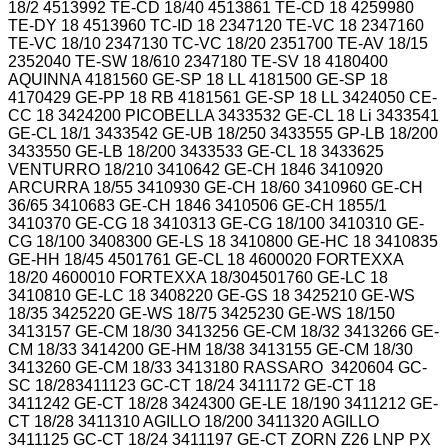
18/2 4513992 TE-CD 18/40 4513861 TE-CD 18 4259980
TE-DY 18 4513960 TC-ID 18 2347120 TE-VC 18 2347160
TE-VC 18/10 2347130 TC-VC 18/20 2351700 TE-AV 18/15
2352040 TE-SW 18/610 2347180 TE-SV 18 4180400
AQUINNA 4181560 GE-SP 18 LL 4181500 GE-SP 18
4170429 GE-PP 18 RB 4181561 GE-SP 18 LL 3424050 CE-
CC 18 3424200 PICOBELLA 3433532 GE-CL 18 Li 3433541
GE-CL 18/1 3433542 GE-UB 18/250 3433555 GP-LB 18/200
3433550 GE-LB 18/200 3433533 GE-CL 18 3433625
VENTURRO 18/210 3410642 GE-CH 1846 3410920
ARCURRA 18/55 3410930 GE-CH 18/60 3410960 GE-CH
36/65 3410683 GE-CH 1846 3410506 GE-CH 1855/1
3410370 GE-CG 18 3410313 GE-CG 18/100 3410310 GE-
CG 18/100 3408300 GE-LS 18 3410800 GE-HC 18 3410835
GE-HH 18/45 4501761 GE-CL 18 4600020 FORTEXXA
18/20 4600010 FORTEXXA 18/304501760 GE-LC 18
3410810 GE-LC 18 3408220 GE-GS 18 3425210 GE-WS
18/35 3425220 GE-WS 18/75 3425230 GE-WS 18/150
3413157 GE-CM 18/30 3413256 GE-CM 18/32 3413266 GE-
CM 18/33 3414200 GE-HM 18/38 3413155 GE-CM 18/30
3413260 GE-CM 18/33 3413180 RASSARO 3420604 GC-
SC 18/283411123 GC-CT 18/24 3411172 GE-CT 18
3411242 GE-CT 18/28 3424300 GE-LE 18/190 3411212 GE-
CT 18/28 3411310 AGILLO 18/200 3411320 AGILLO
3411125 GC-CT 18/24 3411197 GE-CT
ZORN Z26 LNP PX