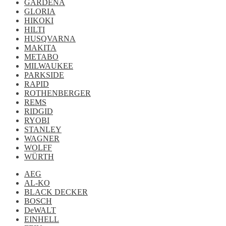
GARDENA
GLORIA
HIKOKI
HILTI
HUSQVARNA
MAKITA
METABO
MILWAUKEE
PARKSIDE
RAPID
ROTHENBERGER
REMS
RIDGID
RYOBI
STANLEY
WAGNER
WOLFF
WÜRTH
AEG
AL-KO
BLACK DECKER
BOSCH
DeWALT
EINHELL