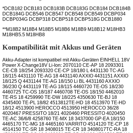
*
DCB182 DCB183 DCB183B DCB183G DCB184 DCB184B
DCB184G DCB546 DCB547 DCB548 DCB549 DCBP034
DCBP034G DCBP318 DCBP518 DCBP518G DCB1880
**M18B2 M18B4 M18B5 M18B6 M18B9 M18B12 M18HB3
M18HB5.5 M18HB8
Kompatibilität mit Akkus und Geräten
Akku-Adapter ist kompatibel mit Akku-Geräten EINHELL 18V
Power X-Change18V Li-Ion: 2070110 CE-AP 18 2093301
CE-CB 18/254 2093320 CE-CP 18/180 L 4431130 TC-AG
18/115 4431110 TE-AG 18 4431140 AXXIO 4431151 AXXIO
18/125 Q 4431144 TE-AG 18/150 Li BL 4431160 AXXIO
36/230 Q 4431119 TE-AG 18/115 4460720 TE-OS 18/230
4460725 TC-OS 18/187 4460708 TE-OS 18/150 4462010
TE-RS 18 4259990 TE-DW 18/225 4350630 TE-BJ 18
4345400 TE-PL 18/82 4513812TE-HD 18 4513970 TE-HD
18/12 4513900 HEROCCO 4513950 HEROCCO 36/28
4020467 PRESSITO 18/21 4020460 PRESSITO 4020450
TE-AC 36/6/8 4258760 TE-MX 18 3437000 GP-EA 18/150
4465170 TC-MG 18 4465160 VARRITO 4514120 TE-CP 18
4514150 TC-SR 18 3408015 TE-CR 18 3408017TC-RA 18