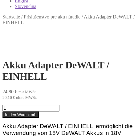
English
Slovenčina
Startseite
/
Príslušenstvo pre aku náradie
/
Akku Adapter DeWALT /
EINHELL
Akku Adapter DeWALT /
EINHELL
24,80
€
mit MWSt.
20,16
€
ohne MWSt.
Akku
Adapter
In den Warenkorb
DeWALT
/
Akku Adapter DeWALT / EINHELL ermöglicht die
EINHELL
Verwendung von 18V
DeWALT
Akkus
in
18V
Menge