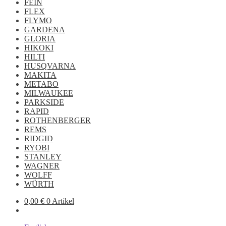
FEIN
FLEX
FLYMO
GARDENA
GLORIA
HIKOKI
HILTI
HUSQVARNA
MAKITA
METABO
MILWAUKEE
PARKSIDE
RAPID
ROTHENBERGER
REMS
RIDGID
RYOBI
STANLEY
WAGNER
WOLFF
WÜRTH
0,00
€
0 Artikel