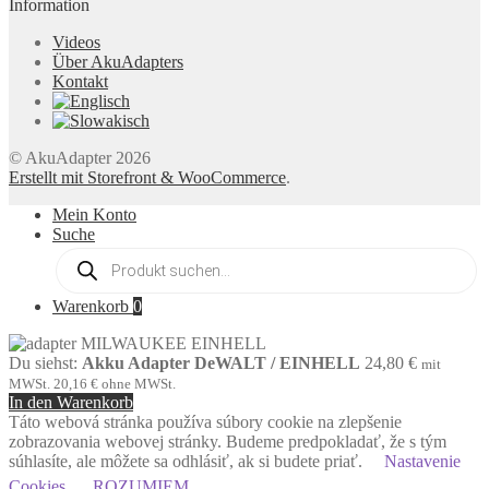
Information
Videos
Über AkuAdapters
Kontakt
© AkuAdapter 2026
Erstellt mit Storefront & WooCommerce
.
Mein Konto
Suche
Products
search
Warenkorb
0
Du siehst:
Akku Adapter DeWALT / EINHELL
24,80
€
mit
MWSt.
20,16
€
ohne MWSt.
In den Warenkorb
Táto webová stránka používa súbory cookie na zlepšenie
zobrazovania webovej stránky. Budeme predpokladať, že s tým
súhlasíte, ale môžete sa odhlásiť, ak si budete priať.
Nastavenie
Cookies
ROZUMIEM