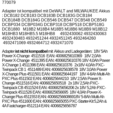
770079
Adapter ist kompatibel mit DeWALT and MILWAUKEE Akkus
: DCB182 DCB183 DCB183B DCB183G DCB184
DCB184B DCB184G DCB546 DCB547 DCB548 DCB549
DCBP034 DCBP034G DCBP318 DCBP518 DCBP518G
DCB1880 M18B2 M18B4 M18B5 M18B6 M18B9 M18B12
M18HB3 M18HB5.5 M18HB8 4932430062 4932430063
4932430483 4932451244 4932451245 4932464260
4932471069 4932464712 4932471070
Adapter
ist nicht kompatibel
mit Akkus und Ladegeräten: 18V 5Ah
Power X-Change
4511516
EAN:
4006825610369
18V 2,0Ah
Power X-Change
4511395
EAN:
4006825610376
18V 4,0Ah Power
X-Change 1
4511396
EAN:
4006825610376
2x18V 4,0Ah PXC-
Twinpack CB 1
4511489
EAN:
4006825638578
18V 3,0Ah Power
X-Change Plus
4511501
EAN:
4006825644197
18V 4-6Ah Multi-Ah
PXC Plus
4511502
EAN:
4006825644210
18V 2,5Ah Power X-
Change
4511516
EAN:
4006825650518
2x 18V 2,5Ah PXC-
Twinpack CB
4511524
EAN:
4006825656206
2x 18V 5,2Ah PXC-
Twinpack
4511526
EAN:
4006825656695
18V 4,0Ah Power-X-
Change Plus
4511553
EAN:
4006825660869
18V 5-8Ah Multi-Ah
PXC Plus
4511600
EAN:
4006825665055
PXC-Starter-Kit 5,2Ah &
4A Fastcharger
4512114
EAN:
4006825656787