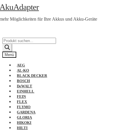
Zur
Zum
AkuAdapter
Navigation
Inhalt
springen
springen
mehr Möglichkeiten für Ihre Akkus und Akku-Geräte
Products
search
Menü
AEG
AL-KO
BLACK DECKER
BOSCH
DeWALT
EINHELL
FEIN
FLEX
FLYMO
GARDENA
GLORIA
HIKOKI
HILTI