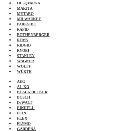
HUSQVARNA
MAKITA
METABO
MILWAUKEE
PARKSIDE
RAPID
ROTHENBERGER
REMS
RIDGID
RYOBI
STANLEY
WAGNER
WOLFF
WÜRTH
AEG
AL-KO
BLACK DECKER
BOSCH
DeWALT
EINHELL
FEIN
FLEX
FLYMO
GARDENA