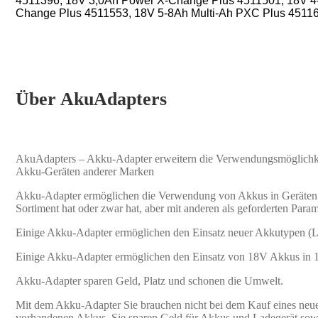
4511396,
18V 3,0Ah Power X-Change Plus
4511501,
18V 4
Change Plus
4511553,
18V 5-8Ah Multi-Ah PXC Plus
4511
Über AkuAdapters
AkuAdapters – Akku-Adapter erweitern die Verwendungsmöglichk
Akku-Geräten anderer Marken
Akku-Adapter ermöglichen die Verwendung von Akkus in Geräten a
Sortiment hat oder zwar hat, aber mit anderen als geforderten Param
Einige Akku-Adapter ermöglichen den Einsatz neuer Akkutypen (L
Einige Akku-Adapter ermöglichen den Einsatz von 18V Akkus in 
Akku-Adapter sparen Geld, Platz und schonen die Umwelt.
Mit dem Akku-Adapter Sie brauchen nicht bei dem Kauf eines neuen
vorhandenen Akkus. Sie sparen Geld für Akkus und Ladegerät sowie 