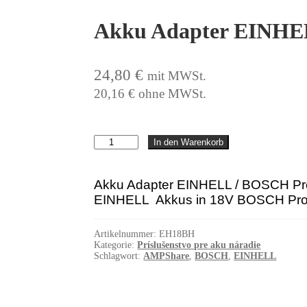
Akku Adapter EINHEL
24,80
€
mit MWSt.
20,16
€
ohne MWSt.
Akku
In den Warenkorb
Adapter
EINHELL
/
Akku Adapter EINHELL / BOSCH Pro
BOSCH
EINHELL Akkus in 18V BOSCH Prof
Professional
Menge
Artikelnummer:
EH18BH
Kategorie:
Príslušenstvo pre aku náradie
Schlagwort:
AMPShare
,
BOSCH
,
EINHELL