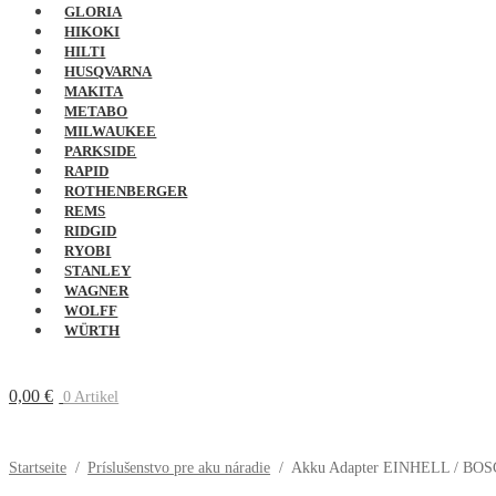
GLORIA
HIKOKI
HILTI
HUSQVARNA
MAKITA
METABO
MILWAUKEE
PARKSIDE
RAPID
ROTHENBERGER
REMS
RIDGID
RYOBI
STANLEY
WAGNER
WOLFF
WÜRTH
0,00
€
0 Artikel
Startseite
/
Príslušenstvo pre aku náradie
/
Akku Adapter EINHELL / BOSC