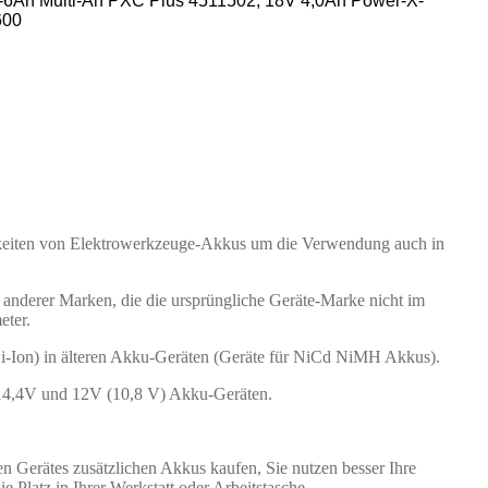
-6Ah Multi-Ah PXC Plus
4511502, 18V
4,0Ah Power-X-
600
eiten von Elektrowerkzeuge-Akkus um die Verwendung auch in
nderer Marken, die die ursprüngliche Geräte-Marke nicht im
eter.
i-Ion) in älteren Akku-Geräten (Geräte für NiCd NiMH Akkus).
14,4V und 12V (10,8 V) Akku-Geräten.
 Gerätes zusätzlichen Akkus kaufen, Sie nutzen besser Ihre
Platz in Ihrer Werkstatt oder Arbeitstasche.