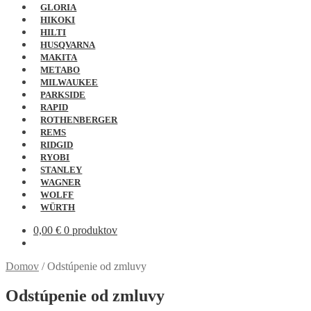
GLORIA
HIKOKI
HILTI
HUSQVARNA
MAKITA
METABO
MILWAUKEE
PARKSIDE
RAPID
ROTHENBERGER
REMS
RIDGID
RYOBI
STANLEY
WAGNER
WOLFF
WÜRTH
0,00
€
0 produktov
Domov
/
Odstúpenie od zmluvy
Odstúpenie od zmluvy