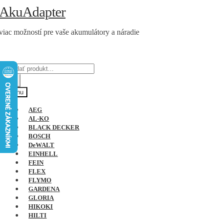
Preskočiť
Preskočiť
AkuAdapter
na
na
navigáciu
obsah
viac možností pre vaše akumulátory a náradie
Products
search
Menu
AEG
AL-KO
BLACK DECKER
BOSCH
DeWALT
EINHELL
FEIN
FLEX
FLYMO
GARDENA
GLORIA
HIKOKI
HILTI