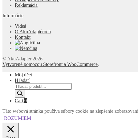
Reklamácia
Informácie
Videá
O AkuAdaptéroch
Kontakt
© AkuAdapter 2026
Vytvorené pomocou Storefront a WooCommerce
.
Môj účet
Hľadať
Products
search
Cart
0
Táto webová stránka používa súbory cookie na zlepšenie zobrazovania 
ROZUMIEM