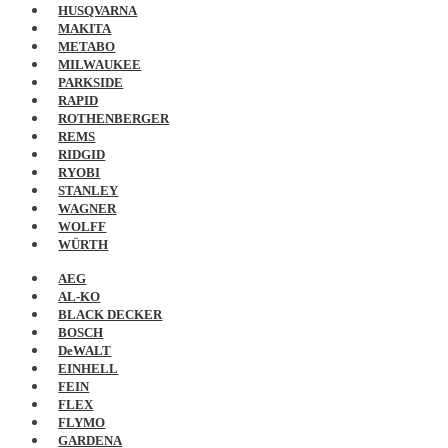
HUSQVARNA
MAKITA
METABO
MILWAUKEE
PARKSIDE
RAPID
ROTHENBERGER
REMS
RIDGID
RYOBI
STANLEY
WAGNER
WOLFF
WÜRTH
AEG
AL-KO
BLACK DECKER
BOSCH
DeWALT
EINHELL
FEIN
FLEX
FLYMO
GARDENA