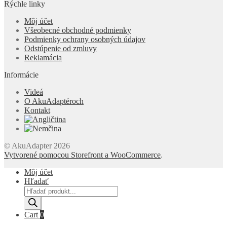
Rýchle linky
Môj účet
Všeobecné obchodné podmienky
Podmienky ochrany osobných údajov
Odstúpenie od zmluvy
Reklamácia
Informácie
Videá
O AkuAdaptéroch
Kontakt
© AkuAdapter 2026
Vytvorené pomocou Storefront a WooCommerce
.
Môj účet
Hľadať
Products
search
Cart
0