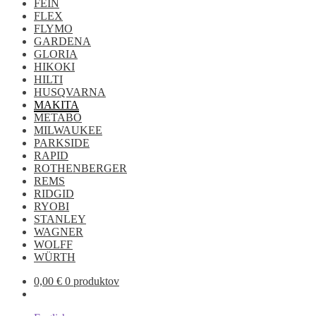
FEIN
FLEX
FLYMO
GARDENA
GLORIA
HIKOKI
HILTI
HUSQVARNA
MAKITA
METABO
MILWAUKEE
PARKSIDE
RAPID
ROTHENBERGER
REMS
RIDGID
RYOBI
STANLEY
WAGNER
WOLFF
WÜRTH
0,00
€
0 produktov