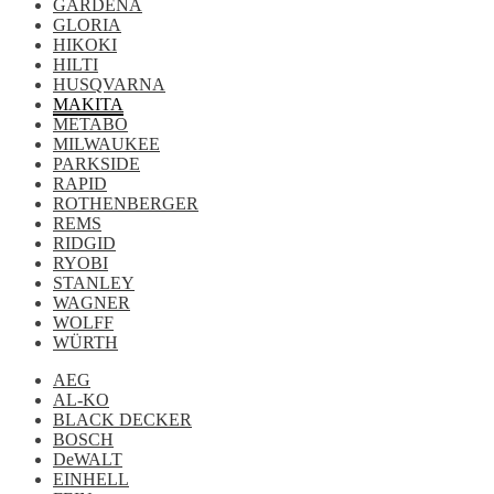
GARDENA
GLORIA
HIKOKI
HILTI
HUSQVARNA
MAKITA
METABO
MILWAUKEE
PARKSIDE
RAPID
ROTHENBERGER
REMS
RIDGID
RYOBI
STANLEY
WAGNER
WOLFF
WÜRTH
AEG
AL-KO
BLACK DECKER
BOSCH
DeWALT
EINHELL