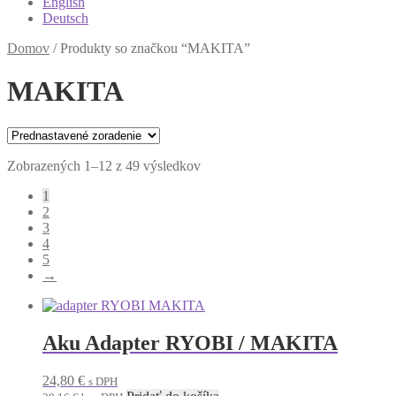
English
Deutsch
Domov
/
Produkty so značkou “MAKITA”
MAKITA
Zobrazených 1–12 z 49 výsledkov
1
2
3
4
5
→
Aku Adapter RYOBI / MAKITA
24,80
€
s DPH