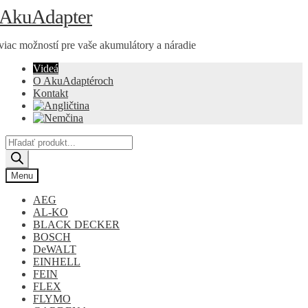
Preskočiť
Preskočiť
AkuAdapter
na
na
navigáciu
obsah
viac možností pre vaše akumulátory a náradie
Videá
O AkuAdaptéroch
Kontakt
Products
search
Menu
AEG
AL-KO
BLACK DECKER
BOSCH
DeWALT
EINHELL
FEIN
FLEX
FLYMO