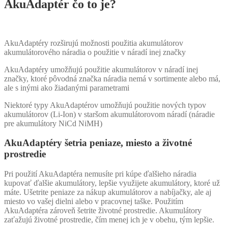
AkuAdaptér čo to je?
AkuAdaptéry rozširujú možnosti použitia akumulátorov
akumulátorového náradia o použitie v náradí inej značky
AkuAdaptéry umožňujú použitie akumulátorov v náradí inej
značky, ktoré pôvodná značka náradia nemá v sortimente alebo má,
ale s inými ako žiadanými parametrami
Niektoré typy AkuAdaptérov umožňujú použitie nových typov
akumulátorov (Li-Ion) v staršom akumulátorovom náradí (náradie
pre akumulátory NiCd NiMH)
AkuAdaptéry šetria peniaze, miesto a životné
prostredie
Pri použití AkuAdaptéra nemusíte pri kúpe ďalšieho náradia
kupovať ďalšie akumulátory, lepšie využijete akumulátory, ktoré už
máte. Ušetrite peniaze za nákup akumulátorov a nabíjačky, ale aj
miesto vo vašej dielni alebo v pracovnej taške. Použitím
AkuAdaptéra zároveň šetrite životné prostredie. Akumulátory
zaťažujú životné prostredie, čím menej ich je v obehu, tým lepšie.