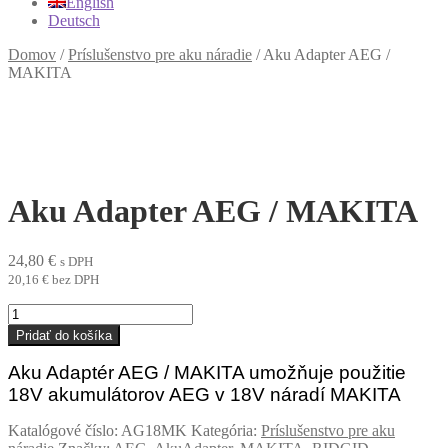
English
Deutsch
Domov
/
Príslušenstvo pre aku náradie
/
Aku Adapter AEG /
MAKITA
Aku Adapter AEG / MAKITA
24,80
€
s DPH
20,16
€
bez DPH
množstvo
Aku
Pridať do košíka
Adapter
AEG
Aku Adaptér AEG / MAKITA umožňuje použitie
/
18V akumulátorov AEG v 18V náradí MAKITA
MAKITA
Katalógové číslo:
AG18MK
Kategória:
Príslušenstvo pre aku