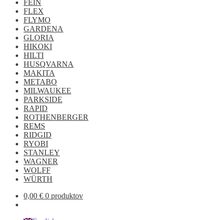
FEIN
FLEX
FLYMO
GARDENA
GLORIA
HIKOKI
HILTI
HUSQVARNA
MAKITA
METABO
MILWAUKEE
PARKSIDE
RAPID
ROTHENBERGER
REMS
RIDGID
RYOBI
STANLEY
WAGNER
WOLFF
WÜRTH
0,00
€
0 produktov