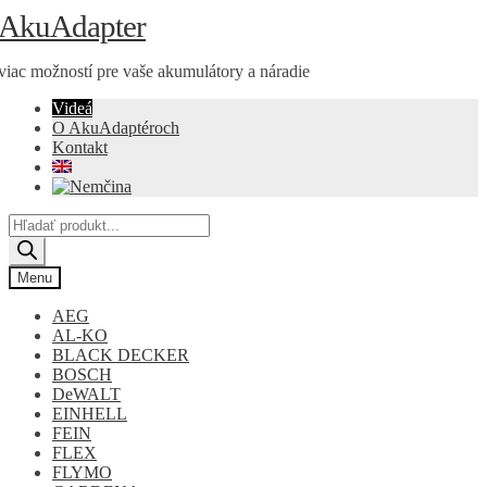
Preskočiť
Preskočiť
AkuAdapter
na
na
navigáciu
obsah
viac možností pre vaše akumulátory a náradie
Videá
O AkuAdaptéroch
Kontakt
Products
search
Menu
AEG
AL-KO
BLACK DECKER
BOSCH
DeWALT
EINHELL
FEIN
FLEX
FLYMO