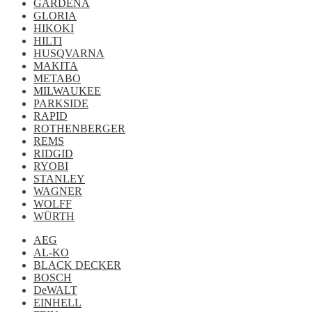
GARDENA
GLORIA
HIKOKI
HILTI
HUSQVARNA
MAKITA
METABO
MILWAUKEE
PARKSIDE
RAPID
ROTHENBERGER
REMS
RIDGID
RYOBI
STANLEY
WAGNER
WOLFF
WÜRTH
AEG
AL-KO
BLACK DECKER
BOSCH
DeWALT
EINHELL