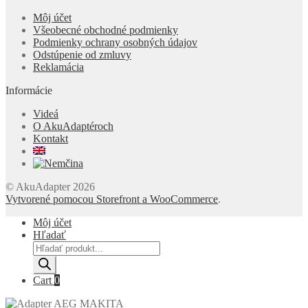
Môj účet
Všeobecné obchodné podmienky
Podmienky ochrany osobných údajov
Odstúpenie od zmluvy
Reklamácia
Informácie
Videá
O AkuAdaptéroch
Kontakt
© AkuAdapter 2026
Vytvorené pomocou Storefront a WooCommerce
.
Môj účet
Hľadať
Products
search
Cart
0