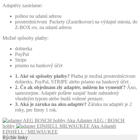
Adaptéry zasielame:
poštou na udanú adresu
prostredníctvom Packety (Zasielkovne) na výdajné miesta, do
Z-BOX-ov, na udanú adresu
Možné spôsoby platby:
dobierka
PayPal
Stripe
priamo na bankový účet
1. Aké sú spôsoby platby?
Platba je možná prostredníctvom
dobierky, PayPal, STRIPE alebo priamo na bankový účet .
2. Čo ak objednám zlý adaptér, môžem ho vymeniť?
Áno,
samozrejme. Adaptér pošlete naspäť bude nahradený
vhodným typom alebo budú vrátené peniaze.
3. Aká je záruka na aku-adaptér?
Záruka na adaptér je 2
roky, pre firmy 1 rok.
Aku Adapter AEG / BOSCH
hobby
Aku Adaptér
EINHELL / MILWAUKEE
Rýchle linky