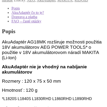
náradie
Značky:
AEG
,
AkuAdapter
,
MAKITA
,
RIDGID
Popis
AkuAdaptér čo to je?
Doprava a platba
FAQ – časté otázky
Popis
AkuAdaptér AG18MK rozširuje možnosti použitia
18V akumulátorov AEG POWER TOOLS* o
použitie v 18V akumulátorovom náradí MAKITA
(Li-Ion)
AkuAdaptér nie je vhodný na nabíjanie
akumulátorov
Rozmery : 120 x 75 x 50 mm
Hmotnosť : 120 g
*L1820S L1840S L1830RHD
L1860RHD L1890RHD