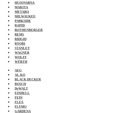
HUSQVARNA
MAKITA
METABO
MILWAUKEE
PARKSIDE
RAPID
ROTHENBERGER
REMS
RIDGID
RYOBI
STANLEY
WAGNER
WOLFF
WÜRTH
AEG
AL-KO
BLACK DECKER
BOSCH
DeWALT
EINHELL
FEIN
FLEX
FLYMO
GARDENA