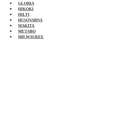
GLORIA
HIKOKI
HILTI
HUSQVARNA
MAKITA
METABO
MILWAUKEE
PARKSIDE
RAPID
ROTHENBERGER
REMS
RIDGID
RYOBI
STANLEY
WAGNER
WOLFF
WÜRTH
0,00
€
0 produktov
Domov
/
Príslušenstvo pre aku náradie
/
Aku Adapter DeWALT 18V