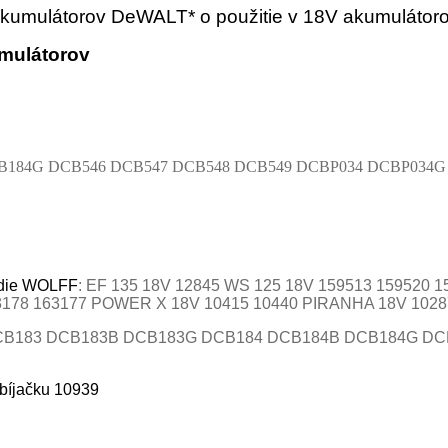
akumulátorov DeWALT* o použitie v 18V akumulát
umulátorov
B184G DCB546 DCB547 DCB548 DCB549 DCBP034 DCBP034G
adie WOLFF
:
EF 135 18V 12845 WS 125 18V 159513 159520 15
 163177 POWER X 18V 10415 10440 PIRANHA 18V 10287 10
CB183 DCB183B DCB183G DCB184 DCB184B DCB184G DC
bíjačku 10939