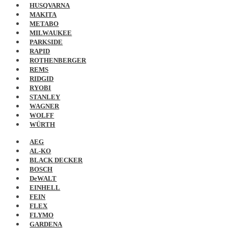
HUSQVARNA
MAKITA
METABO
MILWAUKEE
PARKSIDE
RAPID
ROTHENBERGER
REMS
RIDGID
RYOBI
STANLEY
WAGNER
WOLFF
WÜRTH
AEG
AL-KO
BLACK DECKER
BOSCH
DeWALT
EINHELL
FEIN
FLEX
FLYMO
GARDENA