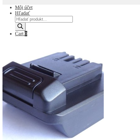
Môj účet
Hľadať
Products
search
Cart
0