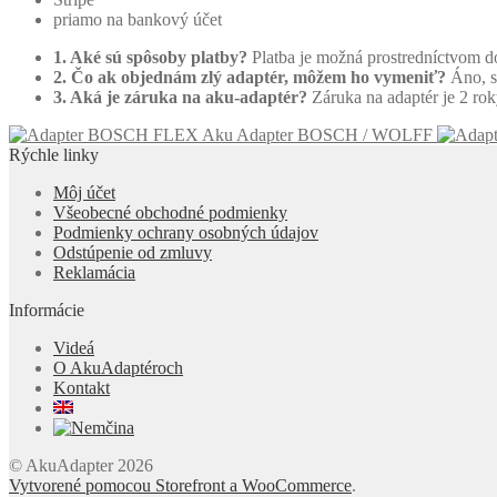
priamo na bankový účet
1. Aké sú spôsoby platby?
Platba je možná prostredníctvom d
2. Čo ak objednám zlý adaptér, môžem ho vymeniť?
Áno, s
3. Aká je záruka na aku-adaptér?
Záruka na adaptér je 2 roky
Aku Adapter BOSCH / WOLFF
Rýchle linky
Môj účet
Všeobecné obchodné podmienky
Podmienky ochrany osobných údajov
Odstúpenie od zmluvy
Reklamácia
Informácie
Videá
O AkuAdaptéroch
Kontakt
© AkuAdapter 2026
Vytvorené pomocou Storefront a WooCommerce
.