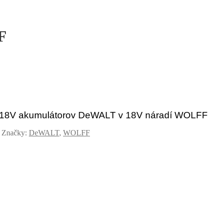
F
 18V akumulátorov DeWALT v 18V náradí WOLFF
Značky:
DeWALT
,
WOLFF