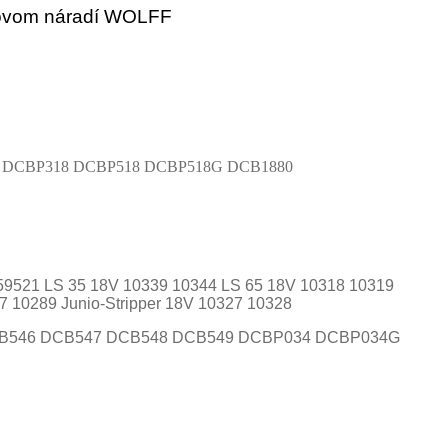
orovom náradí WOLFF
 DCBP318 DCBP518 DCBP518G DCB1880
9521 LS 35 18V 10339 10344 LS 65 18V 10318 10319
289 Junio-Stripper 18V 10327 10328
B546 DCB547 DCB548 DCB549 DCBP034 DCBP034G