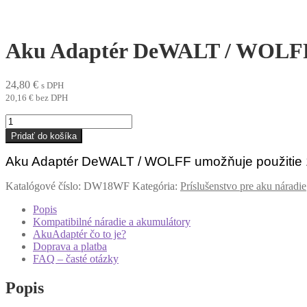
Aku Adaptér DeWALT / WOLF
24,80
€
s DPH
20,16
€
bez DPH
množstvo
Aku
Pridať do košíka
Adaptér
DeWALT
Aku Adaptér DeWALT / WOLFF umožňuje použitie
/
WOLFF
Katalógové číslo:
DW18WF
Kategória:
Príslušenstvo pre aku náradie
Popis
Kompatibilné náradie a akumulátory
AkuAdaptér čo to je?
Doprava a platba
FAQ – časté otázky
Popis