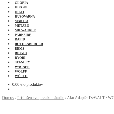
GLORIA
HIKOKI
HILTI
HUSQVARNA
MAKITA
METABO
MILWAUKEE
PARKSIDE
RAPID
ROTHENBERGER
REMS
RIDGID
RYOBI
STANLEY
WAGNER
WOLFF
WÜRTH
0,00
€
0 produktov
Domov
/
Príslušenstvo pre aku náradie
/
Aku Adaptér DeWALT / W