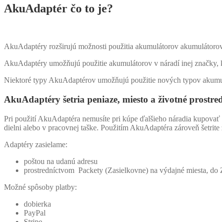
AkuAdaptér čo to je?
AkuAdaptéry rozširujú možnosti použitia akumulátorov akumulátorové
AkuAdaptéry umožňujú použitie akumulátorov v náradí inej značky, k
Niektoré typy AkuAdaptérov umožňujú použitie nových typov akumu
AkuAdaptéry šetria peniaze, miesto a životné prostred
Pri použití AkuAdaptéra nemusíte pri kúpe ďalšieho náradia kupovať ď
dielni alebo v pracovnej taške. Použitím AkuAdaptéra zároveň šetrite 
Adaptéry zasielame:
poštou na udanú adresu
prostredníctvom Packety (Zasielkovne) na výdajné miesta, d
Možné spôsoby platby:
dobierka
PayPal
Stripe