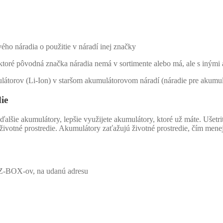
ho náradia o použitie v náradí inej značky
toré pôvodná značka náradia nemá v sortimente alebo má, ale s inými
látorov (Li-Ion) v staršom akumulátorovom náradí (náradie pre aku
ie
alšie akumulátory, lepšie využijete akumulátory, ktoré už máte. Ušetri
životné prostredie. Akumulátory zaťažujú životné prostredie, čím menej 
o Z-BOX-ov, na udanú adresu