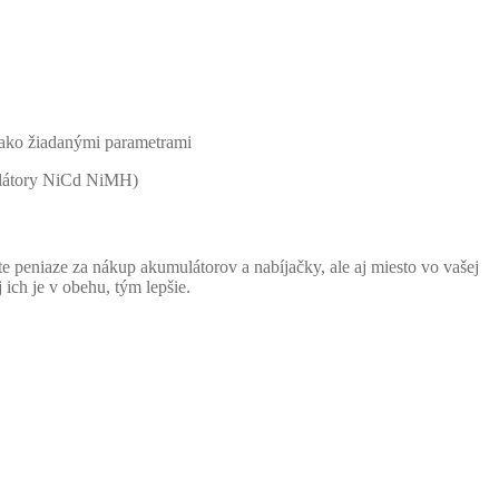
 ako žiadanými parametrami
mulátory NiCd NiMH)
te peniaze za nákup akumulátorov a nabíjačky, ale aj miesto vo vašej
ich je v obehu, tým lepšie.