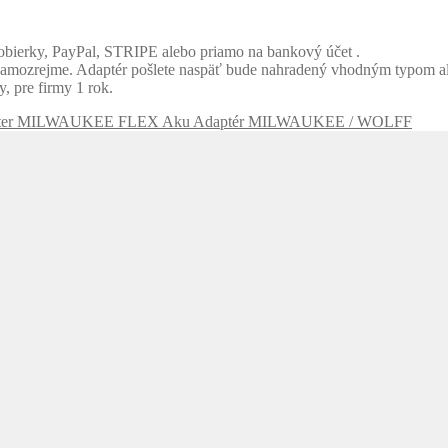
obierky, PayPal, STRIPE alebo priamo na bankový účet .
amozrejme. Adaptér pošlete naspäť bude nahradený vhodným typom al
, pre firmy 1 rok.
Aku Adaptér MILWAUKEE / WOLFF