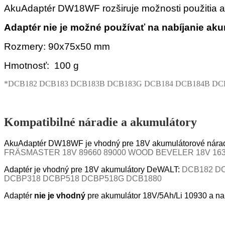
AkuAdaptér DW18WF rozširuje možnosti použitia 
Adaptér nie je možné používať na nabíjanie ak
Rozmery: 90x75x50 mm
Hmotnosť: 100 g
*DCB182 DCB183 DCB183B DCB183G DCB184 DCB184B DC
Kompatibilné náradie a akumulátory
AkuAdaptér DW18WF je vhodný pre
18V akumulátorové nár
FRÄSMASTER 18V 89660 89000 WOOD BEVELER 18V 163178
Adaptér je vhodný pre
18V akumulátory DeWALT:
DCB182 D
DCBP318 DCBP518 DCBP518G DCB1880
Adaptér
nie je
vhodný
pre akumulátor 18V/5Ah/Li 10930 a na