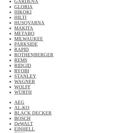
GARDENA
GLORIA
HIKOKI
HILTI
HUSQVARNA
MAKITA
METABO
MILWAUKEE
PARKSIDE
RAPID
ROTHENBERGER
REMS
RIDGID
RYOBI
STANLEY
WAGNER
WOLFF
WÜRTH
AEG
AL-KO
BLACK DECKER
BOSCH
DeWALT
EINHELL