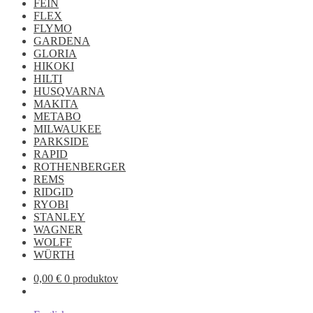
FEIN
FLEX
FLYMO
GARDENA
GLORIA
HIKOKI
HILTI
HUSQVARNA
MAKITA
METABO
MILWAUKEE
PARKSIDE
RAPID
ROTHENBERGER
REMS
RIDGID
RYOBI
STANLEY
WAGNER
WOLFF
WÜRTH
0,00
€
0 produktov