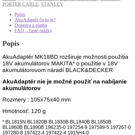
PORTER CABLE
,
STANLEY
Popis
AkuAdaptér čo to je?
Doprava a platba
FAQ – časté otázky
Popis
AkuAdaptér MK18BD rozširuje možnosti použitia
18V akumulátorov MAKITA* o použitie v 18V
akumulátorovom náradí BLACK&DECKER
AkuAdaptér nie je možné použiť na nabíjanie
akumulátorov
Rozmery : 105x75x40 mm
Hmotnosť: 120 g
* BL1815N BL1820B BL1830B BL1840B BL1850B
BL1860B BL1890B 196235-0 197254-9 197599-5 197267-0
197280-8 197422-4 197422-4 1915H4-0