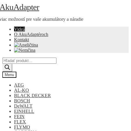
Preskočiť
Preskočiť
AkuAdapter
na
na
navigáciu
obsah
viac možností pre vaše akumulátory a náradie
Videá
O AkuAdaptéroch
Kontakt
Products
search
Menu
AEG
AL-KO
BLACK DECKER
BOSCH
DeWALT
EINHELL
FEIN
FLEX
FLYMO