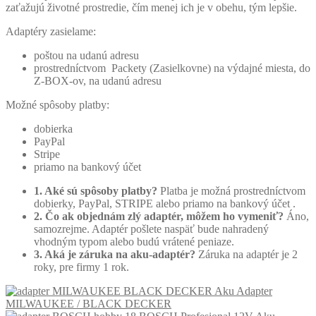
zaťažujú životné prostredie, čím menej ich je v obehu, tým lepšie.
Adaptéry zasielame:
poštou na udanú adresu
prostredníctvom Packety (Zasielkovne) na výdajné miesta, do
Z-BOX-ov, na udanú adresu
Možné spôsoby platby:
dobierka
PayPal
Stripe
priamo na bankový účet
1. Aké sú spôsoby platby?
Platba je možná prostredníctvom
dobierky, PayPal, STRIPE alebo priamo na bankový účet .
2. Čo ak objednám zlý adaptér, môžem ho vymeniť?
Áno,
samozrejme. Adaptér pošlete naspäť bude nahradený
vhodným typom alebo budú vrátené peniaze.
3. Aká je záruka na aku-adaptér?
Záruka na adaptér je 2
roky, pre firmy 1 rok.
Aku Adapter
MILWAUKEE / BLACK DECKER