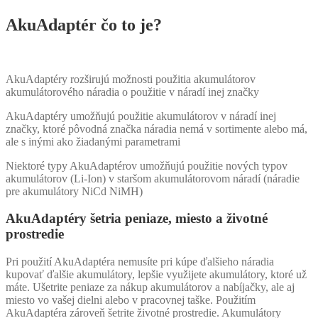
AkuAdaptér čo to je?
AkuAdaptéry rozširujú možnosti použitia akumulátorov
akumulátorového náradia o použitie v náradí inej značky
AkuAdaptéry umožňujú použitie akumulátorov v náradí inej
značky, ktoré pôvodná značka náradia nemá v sortimente alebo má,
ale s inými ako žiadanými parametrami
Niektoré typy AkuAdaptérov umožňujú použitie nových typov
akumulátorov (Li-Ion) v staršom akumulátorovom náradí (náradie
pre akumulátory NiCd NiMH)
AkuAdaptéry šetria peniaze, miesto a životné
prostredie
Pri použití AkuAdaptéra nemusíte pri kúpe ďalšieho náradia
kupovať ďalšie akumulátory, lepšie využijete akumulátory, ktoré už
máte. Ušetrite peniaze za nákup akumulátorov a nabíjačky, ale aj
miesto vo vašej dielni alebo v pracovnej taške. Použitím
AkuAdaptéra zároveň šetrite životné prostredie. Akumulátory