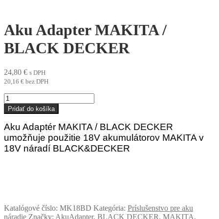
Aku Adapter MAKITA /
BLACK DECKER
24,80
€
s DPH
20,16
€
bez DPH
množstvo
Aku
Pridať do košíka
Adapter
MAKITA
Aku Adaptér MAKITA / BLACK DECKER
/
umožňuje použitie 18V akumulátorov MAKITA v
BLACK
18V náradí BLACK&DECKER
DECKER
(DC9096, DE9096, DE9093, DE9503, DE9039, DE9095,
DE9098, DC9098, DW9096, DW9095, DW9098)
Katalógové číslo:
MK18BD
Kategória:
Príslušenstvo pre aku
náradie
Značky:
AkuAdapter
,
BLACK DECKER
,
MAKITA
,