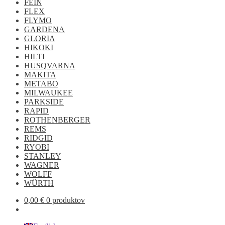
FEIN
FLEX
FLYMO
GARDENA
GLORIA
HIKOKI
HILTI
HUSQVARNA
MAKITA
METABO
MILWAUKEE
PARKSIDE
RAPID
ROTHENBERGER
REMS
RIDGID
RYOBI
STANLEY
WAGNER
WOLFF
WÜRTH
0,00
€
0 produktov