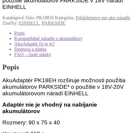
použitie akumulátorov PARKSIDE v 18V náradí
EINHELL
EINHELL
Katalógové číslo:
PK18EH
Kategória:
Príslušenstvo pre aku náradie
Značky:
EINHELL
,
PARKSIDE
Popis
Kompatibilné náradie a akumulátory
AkuAdaptér čo to je?
Doprava a platba
FAQ – časté otázky
Popis
AkuAdaptér PK18EH rozširuje možnosti použitia
akumulátorov PARKSIDE* o použitie v 18V-20V
akumulátorovom náradí EINHELL
Adaptér nie je vhodný na nabíjanie
akumulátorov
Rozmery: 90 x 75 x 40