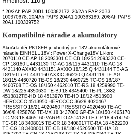
Hmotnosť: 110 g
* 20/2Ah PAP 20B1 100382172, 20/2Ah PAP 20B3
100370678, 20/4Ah PAPS 204A1
100363189, 20/8Ah PAPS
20A1 100339752
Kompatibilné náradie a akumulátory
AkuAdaptér PK18EH je vhodný pre 18V akumulátorové
náradie EINHELL 18V : Power X-Change18V Li-Ion:
2070110 CE-AP 18 2093301 CE-CB 18/254 2093320 CE-
CP 18/180 L 4431130 TC-AG 18/115 4431110 TE-AG 18
4431140 AXXIO 4431151 AXXIO 18/125 Q 4431144 TE-AG
18/150 Li BL 4431160 AXXIO 36/230 Q 4431119 TE-AG
18/115 4460720 TE-OS 18/230 4460725 TC-OS 18/187
4460708 TE-OS 18/150 4462010 TE-RS 18 4259990 TE-
DW 18/225 4350630 TE-BJ 18 4345400 TE-PL 18/82
4513812TE-HD 18 4513970 TE-HD 18/12 4513900
HEROCCO 4513950 HEROCCO 36/28 4020467
PRESSITO 18/21 4020460 PRESSITO 4020450 TE-AC
36/6/8 4258760 TE-MX 18 3437000 GP-EA 18/150 4465170
TC-MG 18 4465160 VARRITO 4514120 TE-CP 18 4514150
TC-SR 18 3408015 TE-CR 18 3408017TC-RA 18 4522200
TE-CG 18 3408001 TE-CB 18/180 4520500 TE-HA 18
4257790 TE-CN 18 4257238 TC-TK 18 4257240 TE-TK