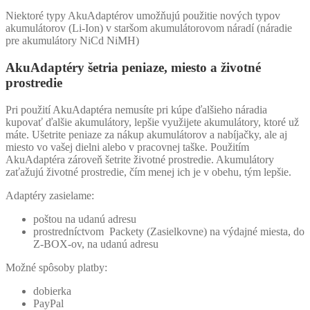
Niektoré typy AkuAdaptérov umožňujú použitie nových typov
akumulátorov (Li-Ion) v staršom akumulátorovom náradí (náradie
pre akumulátory NiCd NiMH)
AkuAdaptéry šetria peniaze, miesto a životné
prostredie
Pri použití AkuAdaptéra nemusíte pri kúpe ďalšieho náradia
kupovať ďalšie akumulátory, lepšie využijete akumulátory, ktoré už
máte. Ušetrite peniaze za nákup akumulátorov a nabíjačky, ale aj
miesto vo vašej dielni alebo v pracovnej taške. Použitím
AkuAdaptéra zároveň šetrite životné prostredie. Akumulátory
zaťažujú životné prostredie, čím menej ich je v obehu, tým lepšie.
Adaptéry zasielame:
poštou na udanú adresu
prostredníctvom Packety (Zasielkovne) na výdajné miesta, do
Z-BOX-ov, na udanú adresu
Možné spôsoby platby:
dobierka
PayPal