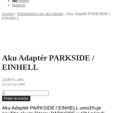
English
Deutsch
Domov
/
Príslušenstvo pre aku náradie
/
Aku Adaptér PARKSIDE /
EINHELL
Aku Adaptér PARKSIDE /
EINHELL
24,80
€
s DPH
20,16
€
bez DPH
množstvo
Aku
Pridať do košíka
Adaptér
PARKSIDE
Aku Adaptér PARKSIDE / EINHELL umožňuje
/