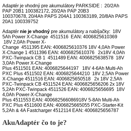
Adaptér je vhodný pre akumulátory PARKSIDE :
20/2Ah
PAP 20B1 100382172, 20/2Ah PAP 20B3
100370678,
20/4Ah PAPS 204A1
100363189,
20/8Ah PAPS
20A1 100339752
Adaptér
nie je vhodný
pre akumulátory a nabíjačky: 18V
5Ah Power X-Change
4511516
EAN:
4006825610369
18V 2,0Ah Power X-
Change
4511395
EAN:
4006825610376
18V 4,0Ah Power
X-Change 1
4511396
EAN:
4006825610376
2x18V 4,0Ah
PXC-Twinpack CB 1
4511489
EAN:
4006825638578
18V
3,0Ah Power X-Change
Plus
4511501
EAN:
4006825644197
18V 4-6Ah Multi-Ah
PXC Plus
4511502
EAN:
4006825644210
18V 2,5Ah Power
X-Change
4511516
EAN:
4006825650518
2x 18V 2,5Ah
PXC-Twinpack CB
4511524
EAN:
4006825656206
2x 18V
5,2Ah PXC-Twinpack
4511526
EAN:
4006825656695
18V
4,0Ah Power-X-Change
Plus
4511553
EAN:
4006825660869
18V 5-8Ah Multi-Ah
PXC Plus
4511600
EAN:
4006825665055
PXC-Starter-Kit
5,2Ah & 4A Fastcharger
4512114
EAN:
4006825656787
AkuAdaptér čo to je?