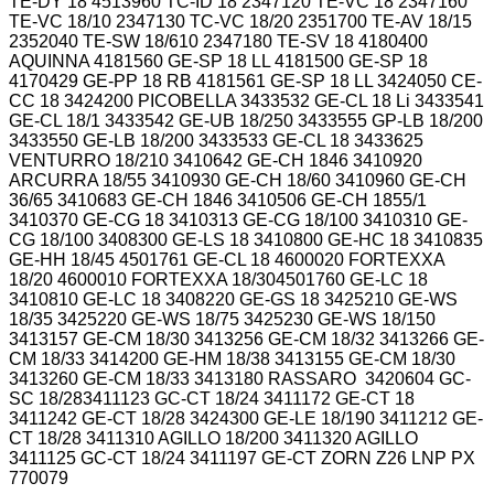
TE-DY 18 4513960 TC-ID 18 2347120 TE-VC 18 2347160
TE-VC 18/10 2347130 TC-VC 18/20 2351700 TE-AV 18/15
2352040 TE-SW 18/610 2347180 TE-SV 18 4180400
AQUINNA 4181560 GE-SP 18 LL 4181500 GE-SP 18
4170429 GE-PP 18 RB 4181561 GE-SP 18 LL 3424050 CE-
CC 18 3424200 PICOBELLA 3433532 GE-CL 18 Li 3433541
GE-CL 18/1 3433542 GE-UB 18/250 3433555 GP-LB 18/200
3433550 GE-LB 18/200 3433533 GE-CL 18 3433625
VENTURRO 18/210 3410642 GE-CH 1846 3410920
ARCURRA 18/55 3410930 GE-CH 18/60 3410960 GE-CH
36/65 3410683 GE-CH 1846 3410506 GE-CH 1855/1
3410370 GE-CG 18 3410313 GE-CG 18/100 3410310 GE-
CG 18/100 3408300 GE-LS 18 3410800 GE-HC 18 3410835
GE-HH 18/45 4501761 GE-CL 18 4600020 FORTEXXA
18/20 4600010 FORTEXXA 18/304501760 GE-LC 18
3410810 GE-LC 18 3408220 GE-GS 18 3425210 GE-WS
18/35 3425220 GE-WS 18/75 3425230 GE-WS 18/150
3413157 GE-CM 18/30 3413256 GE-CM 18/32 3413266 GE-
CM 18/33 3414200 GE-HM 18/38 3413155 GE-CM 18/30
3413260 GE-CM 18/33 3413180 RASSARO 3420604 GC-
SC 18/283411123 GC-CT 18/24 3411172 GE-CT 18
3411242 GE-CT 18/28 3424300 GE-LE 18/190 3411212 GE-
CT 18/28 3411310 AGILLO 18/200 3411320 AGILLO
3411125 GC-CT 18/24 3411197 GE-CT
ZORN Z26 LNP PX
770079