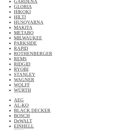
GARDENA
GLORIA
HIKOKI
HILTI
HUSQVARNA
MAKITA
METABO
MILWAUKEE
PARKSIDE
RAPID
ROTHENBERGER
REMS
RIDGID
RYOBI
STANLEY
WAGNER
WOLFF
WÜRTH
AEG
AL-KO
BLACK DECKER
BOSCH
DeWALT
EINHELL