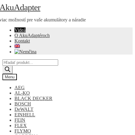
Preskočiť
Preskočiť
AkuAdapter
na
na
navigáciu
obsah
viac možností pre vaše akumulátory a náradie
Videá
O AkuAdaptéroch
Kontakt
Products
search
Menu
AEG
AL-KO
BLACK DECKER
BOSCH
DeWALT
EINHELL
FEIN
FLEX
FLYMO