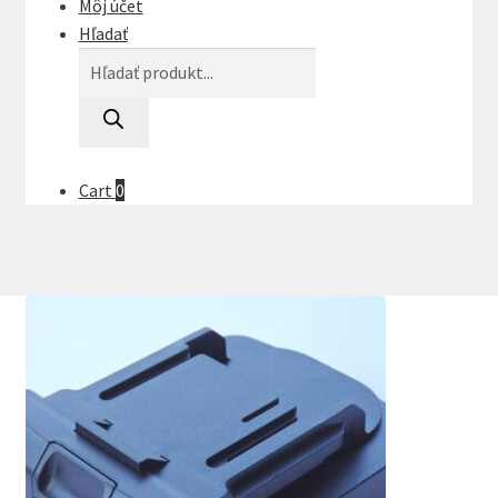
Môj účet
Hľadať
Products
search
Cart
0