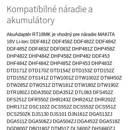
Kompatibilné náradie a
akumulátory
AkuAdaptér RT18MK je vhodný pre náradie MAKITA
18V Li-Ion: DDF481Z DDF458Z DDF482Z DDF484Z
DDF485Z DDF483Z DDF083Z DHP481Z DHP458Z
DHP482Z DHP484Z DHP458Z DHP482 DDF453
DHF484Z DHF484Z DHP485Z DHP453 DHP483Z
DTD171Z DTD170Z DTD154Z DTD153Z DTD152Z
DTD155Z DTS141Z DTW1001Z DTW1002Z DTW450Z
DTW285Z DTW251Z DTW181Z DTW180Z DTW190Z
DTR180ZJ DDA350Z DDA351Z DTL063 DFS452Z
DFS251Z DFR550Z DHR243Z DHR241Z DHR202Z
DHR171Z DSC102Z DCS552Z DCS553Z DCS551Z
DCS250ZK DJS130 DJS101 DJN161Z DGA513ZJ
DGA511Z DGA506ZJ DGA504ZJ DGA452Z DGA518Z
DGD800Z DBO180Z DTM51Z DLS600Z DHS660ZJ