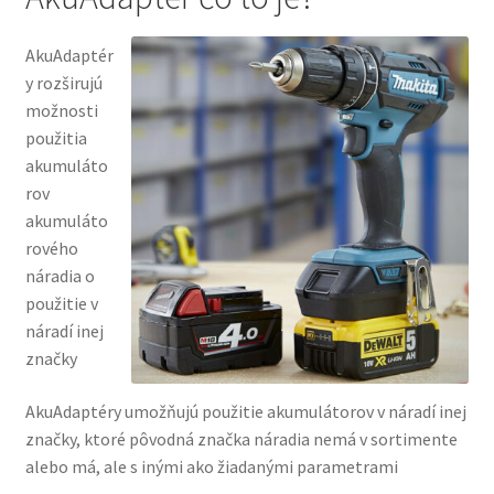
AkuAdaptér
y rozširujú
možnosti
použitia
akumuláto
rov
akumuláto
rového
náradia o
použitie v
náradí inej
značky
AkuAdaptéry umožňujú použitie akumulátorov v náradí inej
značky, ktoré pôvodná značka náradia nemá v sortimente
alebo má, ale s inými ako žiadanými parametrami