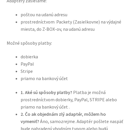
Adaptéry zasielame:
poštou na udanú adresu
prostredníctvom Packety (Zasielkovne) na výdajné
miesta, do Z-BOX-ov, na udanú adresu
Možné spôsoby platby:
dobierka
PayPal
Stripe
priamo na bankový účet
1. Aké sú spôsoby platby?
Platba je možná
prostredníctvom dobierky, PayPal, STRIPE alebo
priamo na bankový účet .
2. Čo ak objednám zlý adaptér, môžem ho
vymeniť?
Áno, samozrejme. Adaptér pošlete naspäť
bude nahradený vhodným typom alebo budú