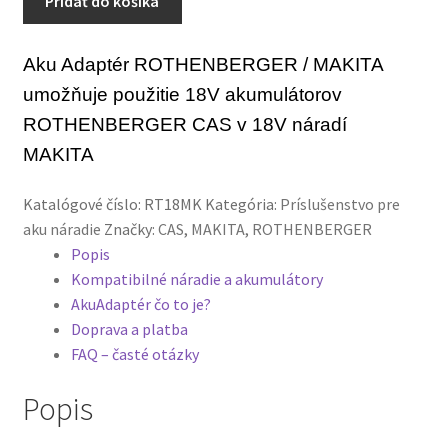
Pridať do košíka
ROTHENBERGER
HUSQVARNA
/
Aku Adaptér ROTHENBERGER / MAKITA
MAKITA
MAKITA
umožňuje použitie 18V akumulátorov
ROTHENBERGER CAS v 18V náradí
METABO
MAKITA
MILWAUKEE
Katalógové číslo:
RT18MK
Kategória:
Príslušenstvo pre
aku náradie
Značky:
CAS
,
MAKITA
,
ROTHENBERGER
PARKSIDE
Popis
Kompatibilné náradie a akumulátory
RAPID
AkuAdaptér čo to je?
Doprava a platba
FAQ – časté otázky
ROTHENBERGER
Popis
REMS