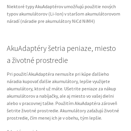
Niektoré typy AkuAdaptérov umožňujú použitie nových
typov akumulátorov (Li-Ion) v staršom akumulátorovom
náradí (náradie pre akumulátory NiCd NiMH)
AkuAdaptéry šetria peniaze, miesto
a životné prostredie
Pri použití AkuAdaptéra nemusíte pri kúpe ďalšieho
náradia kupovať ďalšie akumulátory, lepšie využijete
akumulátory, ktoré už máte. Ušetrite peniaze za nákup
akumulátorov a nabíjačky, ale aj miesto vo vašej dielni
alebo v pracovnej taške. Použitím AkuAdaptéra zároveň
šetrite životné prostredie. Akumulátory zaťažujú životné
prostredie, čím menej ich je v obehu, tým lepšie.