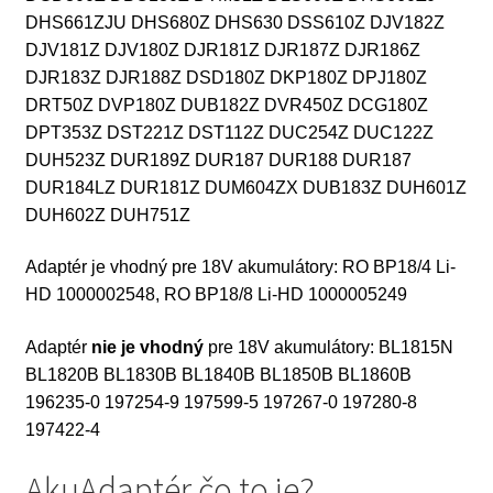
DHS661ZJU DHS680Z DHS630 DSS610Z DJV182Z
DJV181Z DJV180Z DJR181Z DJR187Z DJR186Z
DJR183Z DJR188Z DSD180Z DKP180Z DPJ180Z
DRT50Z DVP180Z DUB182Z DVR450Z DCG180Z
DPT353Z DST221Z DST112Z DUC254Z DUC122Z
DUH523Z DUR189Z DUR187 DUR188 DUR187
DUR184LZ DUR181Z DUM604ZX DUB183Z DUH601Z
DUH602Z DUH751Z
Adaptér je vhodný pre 18V akumulátory: RO BP18/4 Li-
HD 1000002548, RO BP18/8 Li-HD 1000005249
Adaptér
nie je vhodný
pre 18V akumulátory: BL1815N
BL1820B BL1830B BL1840B BL1850B BL1860B
196235-0 197254-9 197599-5 197267-0 197280-8
197422-4
AkuAdaptér čo to je?