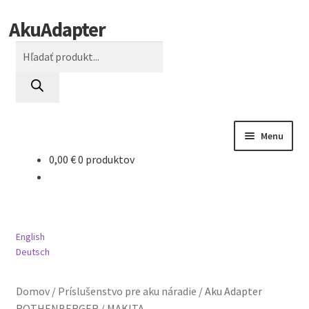
AkuAdapter
Preskočiť
Preskočiť
na
na
Products
navigáciu
obsah
search
Menu
0,00
€
0 produktov
AEG
AL-KO
English
BLACK DECKER
Deutsch
BOSCH
Domov
/
Príslušenstvo pre aku náradie
/
Aku Adapter
ROTHENBERGER / MAKITA