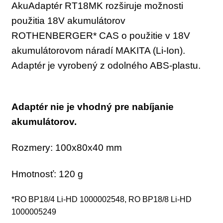
AkuAdaptér RT18MK rozširuje možnosti
RIDGID
použitia 18V akumulátorov
RYOBI
ROTHENBERGER* CAS o použitie v 18V
akumulátorovom náradí MAKITA (Li-Ion).
STANLEY
Adaptér je vyrobený z odolného ABS-plastu.
MTB18MT
WAGNER
Adaptér nie je vhodný pre nabíjanie
WOLFF
akumulátorov.
WÜRTH
Rozmery: 100x80x40 mm
Hmotnosť: 120 g
*RO BP18/4 Li-HD 1000002548, RO BP18/8 Li-HD
1000005249