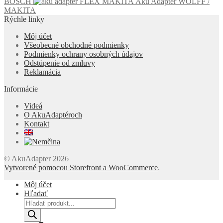
BOSCH
Aku Adapter WOLFF /
MAKITA
Rýchle linky
Môj účet
Všeobecné obchodné podmienky
Podmienky ochrany osobných údajov
Odstúpenie od zmluvy
Reklamácia
Informácie
Videá
O AkuAdaptéroch
Kontakt
© AkuAdapter 2026
Vytvorené pomocou Storefront a WooCommerce
.
Môj účet
Hľadať
Products
search