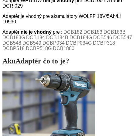
Adaptér WF18DW
nie je vhodný
pre DCD100Y a rádio
DCR 029
Adaptér je vhodný pre akumulátory
WOLFF 18V/5Ah/Li
10930
Adaptér
nie je vhodný
pre :
DCB182 DCB183 DCB183B
DCB183G DCB184 DCB184B DCB184G DCB546 DCB547
DCB548 DCB549 DCBP034 DCBP034G DCBP318
DCBP518 DCBP518G DCB1880
AkuAdaptér čo to je?