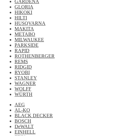
GARDENA
GLORIA
HIKOKI
HILTI
HUSQVARNA
MAKITA
METABO
MILWAUKEE
PARKSIDE
RAPID
ROTHENBERGER
REMS
RIDGID
RYOBI
STANLEY
WAGNER
WOLFF
WÜRTH
AEG
AL-KO
BLACK DECKER
BOSCH
DeWALT
EINHELL