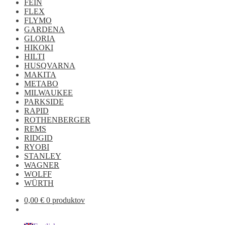
FEIN
FLEX
FLYMO
GARDENA
GLORIA
HIKOKI
HILTI
HUSQVARNA
MAKITA
METABO
MILWAUKEE
PARKSIDE
RAPID
ROTHENBERGER
REMS
RIDGID
RYOBI
STANLEY
WAGNER
WOLFF
WÜRTH
0,00
€
0 produktov