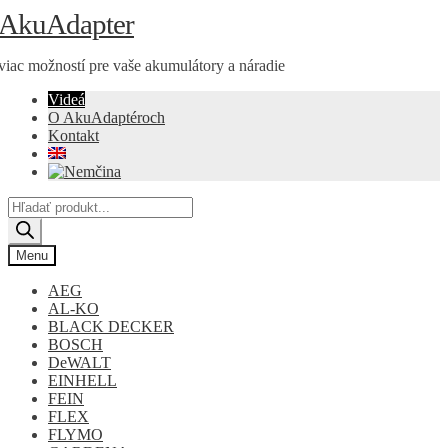
Preskočiť
Preskočiť
AkuAdapter
na
na
navigáciu
obsah
viac možností pre vaše akumulátory a náradie
Videá
O AkuAdaptéroch
Kontakt
Products
search
Menu
AEG
AL-KO
BLACK DECKER
BOSCH
DeWALT
EINHELL
FEIN
FLEX
FLYMO