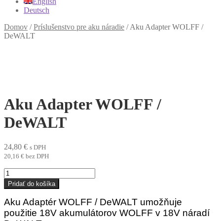
English
Deutsch
Domov
/
Príslušenstvo pre aku náradie
/
Aku Adapter WOLFF /
DeWALT
Aku Adapter WOLFF /
DeWALT
24,80
€
s DPH
20,16
€
bez DPH
množstvo
Aku
Pridať do košíka
Adapter
WOLFF
Aku Adaptér WOLFF / DeWALT umožňuje
/
použitie 18V akumulátorov WOLFF v 18V náradí
DeWALT