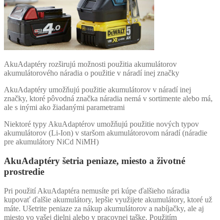
AkuAdaptéry rozširujú možnosti použitia akumulátorov
akumulátorového náradia o použitie v náradí inej značky
AkuAdaptéry umožňujú použitie akumulátorov v náradí inej
značky, ktoré pôvodná značka náradia nemá v sortimente alebo má,
ale s inými ako žiadanými parametrami
Niektoré typy AkuAdaptérov umožňujú použitie nových typov
akumulátorov (Li-Ion) v staršom akumulátorovom náradí (náradie
pre akumulátory NiCd NiMH)
AkuAdaptéry šetria peniaze, miesto a životné
prostredie
Pri použití AkuAdaptéra nemusíte pri kúpe ďalšieho náradia
kupovať ďalšie akumulátory, lepšie využijete akumulátory, ktoré už
máte. Ušetrite peniaze za nákup akumulátorov a nabíjačky, ale aj
miesto vo vašej dielni alebo v pracovnej taške. Použitím