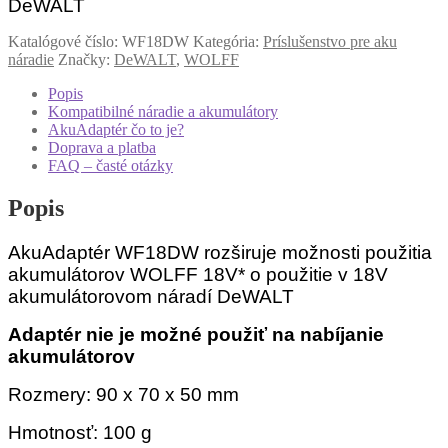
DeWALT
Katalógové číslo:
WF18DW
Kategória:
Príslušenstvo pre aku
náradie
Značky:
DeWALT
,
WOLFF
Popis
Kompatibilné náradie a akumulátory
AkuAdaptér čo to je?
Doprava a platba
FAQ – časté otázky
Popis
AkuAdaptér WF18DW rozširuje možnosti použitia
akumulátorov WOLFF 18V* o použitie v 18V
akumulátorovom náradí DeWALT
Adaptér nie je možné použiť na nabíjanie
akumulátorov
Rozmery: 90 x 70 x 50 mm
Hmotnosť: 100 g