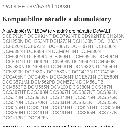
* WOLFF 18V/5Ah/Li 10930
Kompatibilné náradie a akumulátory
AkuAdaptér WF18DW je vhodný pre náradie DeWALT :
DCD791NT DCD991NT DCD792NT DCD992NT DCH243N
DCH253N DCH253NT DCH273N DCH133NT DCH283NT
DCF620N DCF622NT DCF887N DCF887NT DCF888N
DCF888NT DCF894HN DCF894HNT DCF880N
DCF880NT DCF899NDCF899NT DCF899HN DCF894N
DCF894NT DCN692N DCN693N DCN660N DCN660NT
DCN 680N DCN680NT DCN681N DCN682N DCN650N
DCN890N DCP580N DCP580NT DCG412N DCG405N
DCG405NT DCG406N DCG406NT DCE571N DCE580N
DCGG571M1 DCM562PB DCM572N DCM561PB
DCM563PB DCM565N DCV100 DCS380N DCS387N
DCS387NT DCS388N DCS367N DCS367NT DCS391N
DCS373N DCS391NT DCS373NT DCS575N DCS576N
DCS570N DCS570NT DCS331N DCS331NT DCS355N
DCS355NT DCS371N DCS371NT DCS551NT DCS350N
DCS350NT DCS491N DCS491NT DCS365N DCS777N
DCG412NT DCG426N