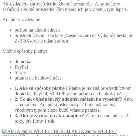
AkuAdaptéra zároveň šetrite životné prostredie. Akumulátory
zaťažujú životné prostredie, čím menej ich je v obehu, tým lepšie.
Adaptéry zasielame:
poštou na udanú adresu
prostredníctvom Packety (Zasielkovne) na výdajné miesta, do
Z-BOX-ov, na udanú adresu
Možné spôsoby platby:
dobierka
PayPal
Stripe
priamo na bankový účet
1. Aké sú spôsoby platby?
Platba je možná prostredníctvom
dobierky, PayPal, STRIPE alebo priamo na bankový účet .
2. Čo ak objednám zlý adaptér, môžem ho vymeniť?
Áno,
samozrejme. Adaptér pošlete naspäť bude nahradený
vhodným typom alebo budú vrátené peniaze.
3. Aká je záruka na aku-adaptér?
Záruka na adaptér je 2
roky, pre firmy 1 rok.
Aku Adapter WOLFF /