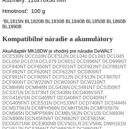
Rozmery: 110x70x50 mm
Hmotnosť: 100 g
*
BL1815N BL1820B BL1830B BL1840B BL1850B BL1860B
BL1890B
Kompatibilné náradie a akumulátory
AkuAdaptér MK18DW je vhodný pre náradie DeWALT
:
DCE530N DCC018N DCE512N DCL040 DCL043 DCL045
DCL050 DCL074 DCL079 DCR011 DCD996NT DCD999NT
DCF840NT DCF850NT DCF921NT DCF922NT DCF891NT
DCF892NT DCF620NT DCF622NT DCD800NT
DCF991NT DCF805NT DCF512N DCF513N DCF897NT
DCF900NT DCW220NT DCW200NT DCW210NT
DCM849N DCM848N DCG426N DCS491NT DCS350NT
DCS371N DCS373NT DCS438N DCG409VSNT
DCG416VSN DCG409NT DCG406NT DCG405NT
DCG405FNT DCE531N DCH133NT DCD740NT DCD444N
DCMST561N DCMPH566N DCMHT563N DCMPS567N
DCM565N DCMPP568N DCMBL562N DCV100 DCN693N
DCN890N DCN45RNNT DCN662NT DCE581NK
DCGG571NK DCE800NB DCV501LN DCV584L DWH161N
DCV517N DCS356NT DCW682NT DCW604NT