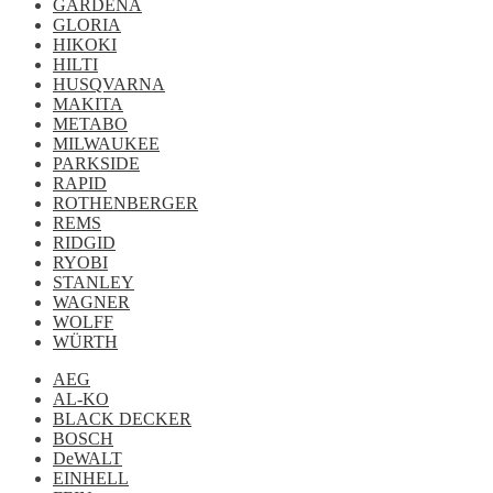
GARDENA
GLORIA
HIKOKI
HILTI
HUSQVARNA
MAKITA
METABO
MILWAUKEE
PARKSIDE
RAPID
ROTHENBERGER
REMS
RIDGID
RYOBI
STANLEY
WAGNER
WOLFF
WÜRTH
AEG
AL-KO
BLACK DECKER
BOSCH
DeWALT
EINHELL