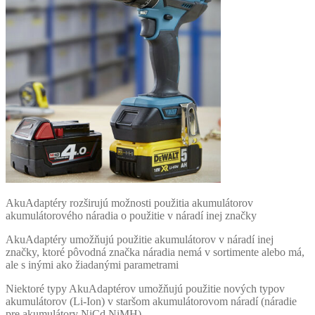
AkuAdaptéry rozširujú možnosti použitia akumulátorov
akumulátorového náradia o použitie v náradí inej značky
AkuAdaptéry umožňujú použitie akumulátorov v náradí inej
značky, ktoré pôvodná značka náradia nemá v sortimente alebo má,
ale s inými ako žiadanými parametrami
Niektoré typy AkuAdaptérov umožňujú použitie nových typov
akumulátorov (Li-Ion) v staršom akumulátorovom náradí (náradie
pre akumulátory NiCd NiMH)