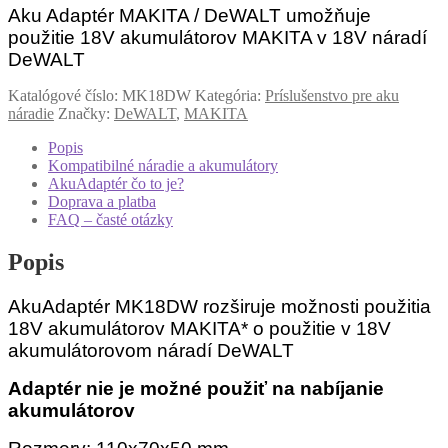
/
Aku Adaptér MAKITA / DeWALT umožňuje
DeWALT
použitie 18V akumulátorov MAKITA v 18V náradí
DeWALT
Katalógové číslo:
MK18DW
Kategória:
Príslušenstvo pre aku
náradie
Značky:
DeWALT
,
MAKITA
Popis
Kompatibilné náradie a akumulátory
AkuAdaptér čo to je?
Doprava a platba
FAQ – časté otázky
Popis
AkuAdaptér MK18DW rozširuje možnosti použitia
18V akumulátorov MAKITA*
o použitie v 18V
akumulátorovom náradí DeWALT
(MT20DL)
Adaptér nie je možné použiť na nabíjanie
akumulátorov