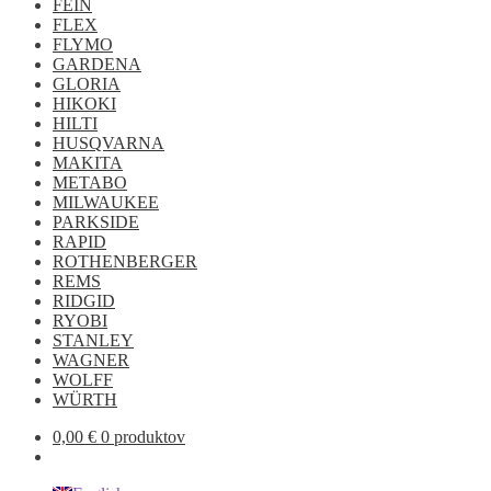
FEIN
FLEX
FLYMO
GARDENA
GLORIA
HIKOKI
HILTI
HUSQVARNA
MAKITA
METABO
MILWAUKEE
PARKSIDE
RAPID
ROTHENBERGER
REMS
RIDGID
RYOBI
STANLEY
WAGNER
WOLFF
WÜRTH
0,00
€
0 produktov