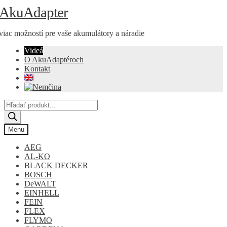
Preskočiť
Preskočiť
AkuAdapter
na
na
navigáciu
obsah
viac možností pre vaše akumulátory a náradie
Videá
O AkuAdaptéroch
Kontakt
Products
search
Menu
AEG
AL-KO
BLACK DECKER
BOSCH
DeWALT
EINHELL
FEIN
FLEX
FLYMO