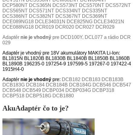
DCP580NT DCS365N DCS573NT DCS570NT DCS572NT
DCS565NT DCS571NT DCS334NT DCS335NT
DCS386NT DCS382NT DCS367NT DCS369NT
DCE089NG18 DCLE34031N DCE825NG DCLE34021N
DCE088NG18 DCR019 DCR020 DCR027 DCR029
Adaptér
nie je vhodný
pre DCD100Y, DCL077 a rádio DCR
029
Adaptér je vhodný pre 18V akumulátory MAKITA Li-Ion:
BL1815N BL1820B BL1830B BL1840B BL1850B BL1860B
BL1890B
196235-0 197254-9 197599-5 197267-0 197422-4
1915H4-0
Adaptér
nie je vhodný
pre:
DCB182 DCB183 DCB183B
DCB183G DCB184 DCB184B DCB184G DCB546 DCB547
DCB548 DCB549 DCBP034 DCBP034G DCBP318
DCBP518 DCBP518G DCB1880
AkuAdaptér čo to je?