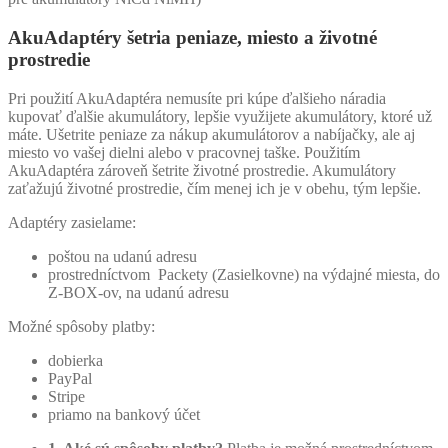
AkuAdaptéry šetria peniaze, miesto a životné
prostredie
Pri použití AkuAdaptéra nemusíte pri kúpe ďalšieho náradia
kupovať ďalšie akumulátory, lepšie využijete akumulátory, ktoré už
máte. Ušetrite peniaze za nákup akumulátorov a nabíjačky, ale aj
miesto vo vašej dielni alebo v pracovnej taške. Použitím
AkuAdaptéra zároveň šetrite životné prostredie. Akumulátory
zaťažujú životné prostredie, čím menej ich je v obehu, tým lepšie.
Adaptéry zasielame:
poštou na udanú adresu
prostredníctvom Packety (Zasielkovne) na výdajné miesta, do
Z-BOX-ov, na udanú adresu
Možné spôsoby platby:
dobierka
PayPal
Stripe
priamo na bankový účet