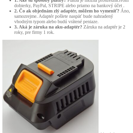
1. Aké sú spôsoby platby?
Platba je možná prostredníctvom
dobierky, PayPal, STRIPE alebo priamo na bankový účet .
2. Čo ak objednám zlý adaptér, môžem ho vymeniť?
Áno,
samozrejme. Adaptér pošlete naspäť bude nahradený
vhodným typom alebo budú vrátené peniaze.
3. Aká je záruka na aku-adaptér?
Záruka na adaptér je 2
roky, pre firmy 1 rok.