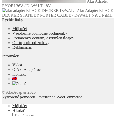
Aku Adapter
RYOBI 36V / DeWALT 18V
Aku Adapter BLACK
DECKER STANLEY PORTER CABLE / DeWALT NiCd NiMH
Rýchle linky
Môj účet
Všeobecné obchodné podmienky
Podmienky ochrany osobných údajov
Odstúpenie od zmluvy
Reklamácia
Informácie
Videá
O AkuAdaptéroch
Kontakt
© AkuAdapter 2026
Vytvorené pomocou Storefront a WooCommerce
.
Môj účet
Hľadať
Products