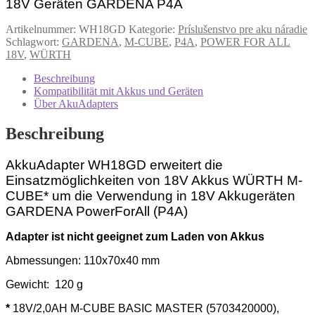
18V Geräten
GARDENA P4A
Artikelnummer:
WH18GD
Kategorie:
Príslušenstvo pre aku náradie
Schlagwort:
GARDENA
,
M-CUBE
,
P4A
,
POWER FOR ALL
18V
,
WÜRTH
Beschreibung
Kompatibilität mit Akkus und Geräten
Über AkuAdapters
Beschreibung
AkkuAdapter WH18GD erweitert die
Einsatzmöglichkeiten von 18V Akkus WÜRTH M-
CUBE* um die Verwendung in 18V Akkugeräten
GARDENA PowerForAll (P4A)
Adapter ist nicht geeignet zum Laden von Akkus
Abmessungen: 110x70x40 mm
Gewicht: 120 g
*
18V/2,0AH M-CUBE BASIC MASTER (5703420000),