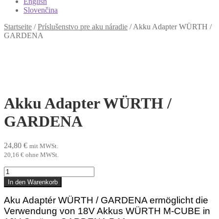
English
Slovenčina
Startseite
/
Príslušenstvo pre aku náradie
/
Akku Adapter WÜRTH /
GARDENA
Akku Adapter WÜRTH /
GARDENA
24,80
€
mit MWSt.
20,16
€
ohne MWSt.
Akku
Adapter
In den Warenkorb
WÜRTH
/
Aku Adaptér WÜRTH / GARDENA ermöglicht die
GARDENA
Verwendung von 18V Akkus WÜRTH M-CUBE in
Menge