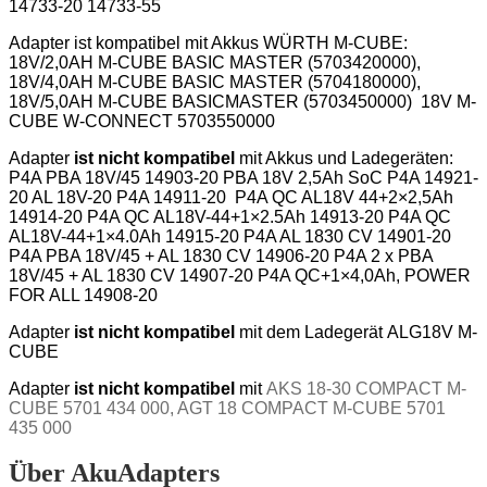
14733-20 14733-55
Adapter
ist kompatibel mit Akkus
WÜRTH M-CUBE:
18V/2,0AH M-CUBE BASIC MASTER (5703420000),
18V/4,0AH M-CUBE BASIC MASTER (5704180000),
18V/5,0AH M-CUBE BASICMASTER (5703450000) 18V M-
CUBE W-CONNECT 5703550000
Adapter
ist nicht kompatibel
mit Akkus und Ladegeräten
:
P4A PBA 18V/45 14903-20 PBA 18V 2,5Ah SoC P4A 14921-
20 AL 18V-20 P4A 14911-20 P4A QC AL18V 44+2×2,5Ah
14914-20 P4A QC AL18V-44+1×2.5Ah 14913-20 P4A QC
AL18V-44+1×4.0Ah 14915-20 P4A AL 1830 CV 14901-20
P4A PBA 18V/45 + AL 1830 CV 14906-20 P4A 2 x PBA
18V/45 + AL 1830 CV 14907-20 P4A QC+1×4,0Ah, POWER
FOR ALL 14908-20
Adapter
ist nicht kompatibel
mit dem Ladegerät
ALG18V M-
CUBE
Adapter
ist nicht kompatibel
mit
AKS 18-30 COMPACT M-
CUBE 5701 434 000, AGT 18 COMPACT M-CUBE 5701
435 000
Über AkuAdapters