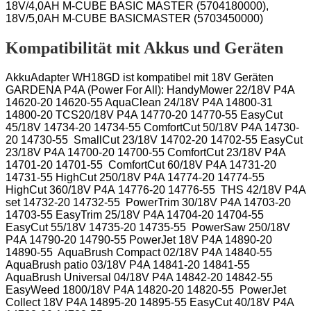
18V/4,0AH M-CUBE BASIC MASTER (5704180000),
18V/5,0AH M-CUBE BASICMASTER (5703450000)
Kompatibilität mit Akkus und Geräten
AkkuAdapter WH18GD
ist kompatibel mit
18V Geräten
GARDENA P4A (Power For All): HandyMower 22/18V P4A
14620-20 14620-55 AquaClean 24/18V P4A 14800-31
14800-20 TCS20/18V P4A 14770-20 14770-55 EasyCut
45/18V 14734-20 14734-55 ComfortCut 50/18V P4A 14730-
20 14730-55 SmallCut 23/18V 14702-20 14702-55 EasyCut
23/18V P4A 14700-20 14700-55 ComfortCut 23/18V P4A
14701-20 14701-55 ComfortCut 60/18V P4A 14731-20
14731-55 HighCut 250/18V P4A
14774-20
14774-55
HighCut 360/18V P4A
14776-20
14776-55 THS 42/18V P4A
set
14732-20 14732-55
PowerTrim 30/18V P4A 14703-20
14703-55 EasyTrim 25/18V P4A 14704-20 14704-55
EasyCut 55/18V 14735-20 14735-55 PowerSaw 250/18V
P4A 14790-20 14790-55 PowerJet 18V P4A 14890-20
14890-55 AquaBrush Compact 02/18V P4A 14840-55
AquaBrush patio 03/18V P4A
14841-20
14841-55
AquaBrush Universal 04/18V P4A 14842-20 14842-55
EasyWeed 1800/18V P4A 14820-20 14820-55 PowerJet
Collect 18V P4A 14895-20 14895-55 EasyCut 40/18V P4A