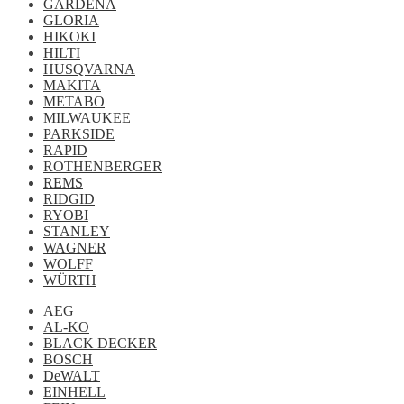
GARDENA
GLORIA
HIKOKI
HILTI
HUSQVARNA
MAKITA
METABO
MILWAUKEE
PARKSIDE
RAPID
ROTHENBERGER
REMS
RIDGID
RYOBI
STANLEY
WAGNER
WOLFF
WÜRTH
AEG
AL-KO
BLACK DECKER
BOSCH
DeWALT
EINHELL