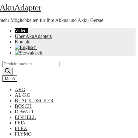
Zur
Zum
AkuAdapter
Navigation
Inhalt
springen
springen
mehr Möglichkeiten für Ihre Akkus und Akku-Geräte
Videos
Über AkuAdapters
Kontakt
Products
search
Menü
AEG
AL-KO
BLACK DECKER
BOSCH
DeWALT
EINHELL
FEIN
FLEX
FLYMO