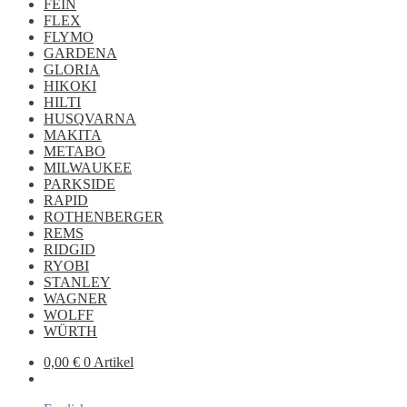
FEIN
FLEX
FLYMO
GARDENA
GLORIA
HIKOKI
HILTI
HUSQVARNA
MAKITA
METABO
MILWAUKEE
PARKSIDE
RAPID
ROTHENBERGER
REMS
RIDGID
RYOBI
STANLEY
WAGNER
WOLFF
WÜRTH
0,00
€
0 Artikel