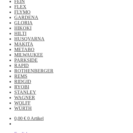
FEIN
FLEX
FLYMO
GARDENA
GLORIA
HIKOKI
HILTI
HUSQVARNA
MAKITA
METABO
MILWAUKEE
PARKSIDE
RAPID
ROTHENBERGER
REMS
RIDGID
RYOBI
STANLEY
WAGNER
WOLFF
WÜRTH
0,00
€
0 Artikel