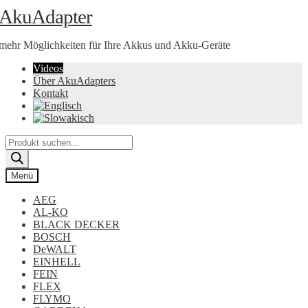
Zur
Zum
AkuAdapter
Navigation
Inhalt
springen
springen
mehr Möglichkeiten für Ihre Akkus und Akku-Geräte
Videos
Über AkuAdapters
Kontakt
Products
search
Menü
AEG
AL-KO
BLACK DECKER
BOSCH
DeWALT
EINHELL
FEIN
FLEX
FLYMO