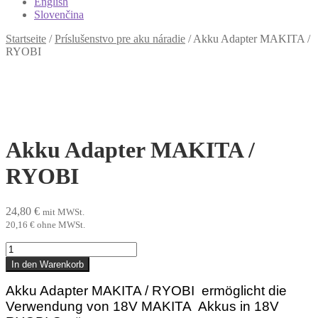
English
Slovenčina
Startseite
/
Príslušenstvo pre aku náradie
/
Akku Adapter MAKITA /
RYOBI
Akku Adapter MAKITA /
RYOBI
24,80
€
mit MWSt.
20,16
€
ohne MWSt.
Akku
Adapter
In den Warenkorb
MAKITA
/
Akku Adapter MAKITA / RYOBI ermöglicht die
RYOBI
Verwendung von 18V MAKITA Akkus in 18V
Menge