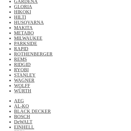
GARDENA
GLORIA
HIKOKI
HILTI
HUSQVARNA
MAKITA
METABO
MILWAUKEE
PARKSIDE
RAPID
ROTHENBERGER
REMS
RIDGID
RYOBI
STANLEY
WAGNER
WOLFF
WÜRTH
AEG
AL-KO
BLACK DECKER
BOSCH
DeWALT
EINHELL