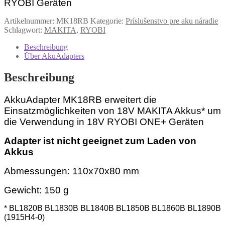
RYOBI Geräten
Artikelnummer:
MK18RB
Kategorie:
Príslušenstvo pre aku náradie
Schlagwort:
MAKITA
,
RYOBI
Beschreibung
Über AkuAdapters
Beschreibung
AkkuAdapter MK18RB erweitert die
Einsatzmöglichkeiten von 18V MAKITA Akkus* um
die Verwendung in 18V RYOBI ONE+ Geräten
Adapter ist nicht geeignet zum Laden von
Akkus
Abmessungen: 110x70x80 mm
Gewicht: 150 g
* BL1820B BL1830B BL1840B BL1850B BL1860B
BL1890B
(1915H4-0)