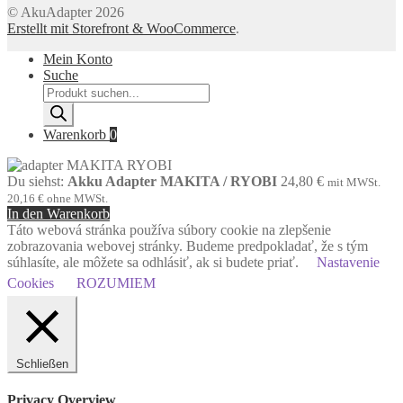
© AkuAdapter 2026
Erstellt mit Storefront & WooCommerce
.
Mein Konto
Suche
Products
search
Warenkorb
0
Du siehst:
Akku Adapter MAKITA / RYOBI
24,80
€
mit MWSt.
20,16
€
ohne MWSt.
In den Warenkorb
Táto webová stránka používa súbory cookie na zlepšenie
zobrazovania webovej stránky. Budeme predpokladať, že s tým
súhlasíte, ale môžete sa odhlásiť, ak si budete priať.
Nastavenie
Cookies
ROZUMIEM
Schließen
Privacy Overview