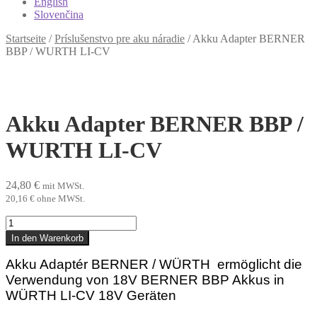
English
Slovenčina
Startseite
/
Príslušenstvo pre aku náradie
/
Akku Adapter BERNER
BBP / WURTH LI-CV
Akku Adapter BERNER BBP /
WURTH LI-CV
24,80
€
mit MWSt.
20,16
€
ohne MWSt.
Akku
Adapter
In den Warenkorb
BERNER
BBP
Akku Adaptér BERNER / WÜRTH ermöglicht die
/
Verwendung von 18V BERNER BBP Akkus in
WURTH
WÜRTH LI-CV 18V Geräten
LI-
CV