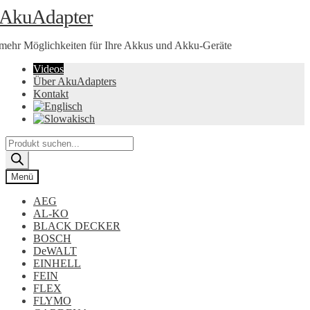
Zur
Zum
AkuAdapter
Navigation
Inhalt
springen
springen
mehr Möglichkeiten für Ihre Akkus und Akku-Geräte
Videos
Über AkuAdapters
Kontakt
Products
search
Menü
AEG
AL-KO
BLACK DECKER
BOSCH
DeWALT
EINHELL
FEIN
FLEX
FLYMO