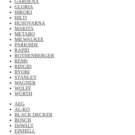
GARDENA
GLORIA
HIKOKI
HILTI
HUSQVARNA
MAKITA
METABO
MILWAUKEE
PARKSIDE
RAPID
ROTHENBERGER
REMS
RIDGID
RYOBI
STANLEY
WAGNER
WOLFF
WÜRTH
AEG
AL-KO
BLACK DECKER
BOSCH
DeWALT
EINHELL