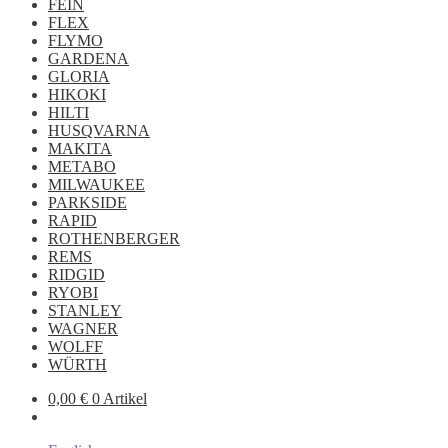
FEIN
FLEX
FLYMO
GARDENA
GLORIA
HIKOKI
HILTI
HUSQVARNA
MAKITA
METABO
MILWAUKEE
PARKSIDE
RAPID
ROTHENBERGER
REMS
RIDGID
RYOBI
STANLEY
WAGNER
WOLFF
WÜRTH
0,00
€
0 Artikel