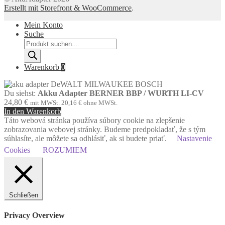
Erstellt mit Storefront & WooCommerce
.
Mein Konto
Suche
Products
search
Warenkorb
0
Du siehst:
Akku Adapter BERNER BBP / WURTH LI-CV
24,80
€
mit MWSt.
20,16
€
ohne MWSt.
In den Warenkorb
Táto webová stránka používa súbory cookie na zlepšenie
zobrazovania webovej stránky. Budeme predpokladať, že s tým
súhlasíte, ale môžete sa odhlásiť, ak si budete priať.
Nastavenie
Cookies
ROZUMIEM
Schließen
Privacy Overview