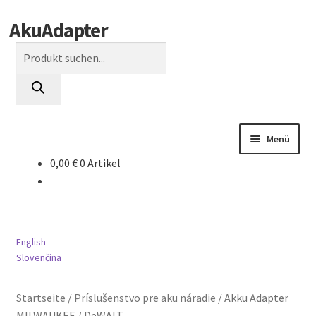
AkuAdapter
Zur
Zum
Navigation
Inhalt
Products
springen
springen
search
Menü
0,00
€
0 Artikel
AEG
AL-KO
English
BLACK DECKER
Slovenčina
BOSCH
Startseite
/
Príslušenstvo pre aku náradie
/
Akku Adapter
MILWAUKEE / DeWALT