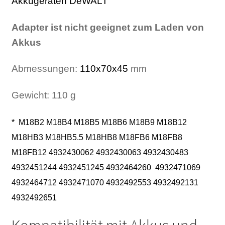
Akkugeräten DeWALT
(
RIDGID
Adapter ist nicht geeignet zum Laden von
RYOBI
Akkus
STANLEY
Abmessungen:
110x70x45
mm
WAGNER
Gewicht: 110 g
L
18DL)
WOLFF
* M18B2 M18B4 M18B5 M18B6 M18B9 M18B12
M18HB3 M18HB5.5 M18HB8 M18FB6 M18FB8
WÜRTH
M18FB12 4932430062 4932430063 4932430483
4932451244 4932451245 4932464260 4932471069
4932464712 4932471070 4932492553 4932492131
4932492651