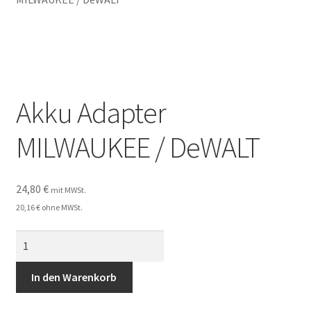
DeWALT
EINHELL
FEIN
Akku Adapter
FLEX
MILWAUKEE / DeWALT
FLYMO
24,80
€
GARDENA
mit MWSt.
20,16
€
ohne MWSt.
GLORIA
Akku
Adapter
HIKOKI
MILWAUKEE
In den Warenkorb
/
HILTI
DeWALT