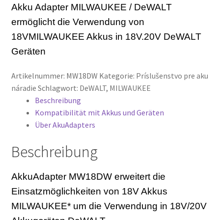
Akku Adapter MILWAUKEE / DeWALT
Menge
HUSQVARNA
ermöglicht die Verwendung von
18VMILWAUKEE Akkus in 18V.20V DeWALT
MAKITA
Geräten
METABO
Artikelnummer:
MW18DW
Kategorie:
Príslušenstvo pre aku
náradie
Schlagwort:
DeWALT
,
MILWAUKEE
MILWAUKEE
Beschreibung
Kompatibilität mit Akkus und Geräten
PARKSIDE
Über AkuAdapters
Beschreibung
RAPID
ROTHENBERGER
AkkuAdapter MW18DW erweitert die
Einsatzmöglichkeiten von 18V Akkus
REMS
MILWAUKEE* um die Verwendung in 18V/20V