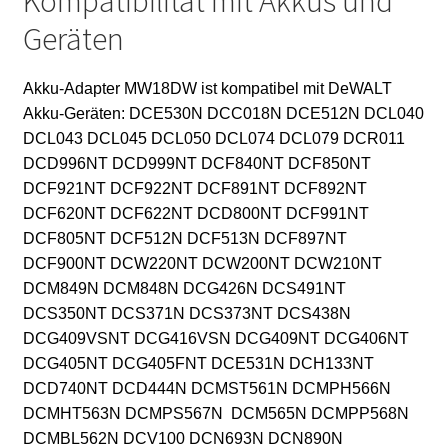
Kompatibilität mit Akkus und
Geräten
Akku-Adapter MW18DW ist kompatibel mit DeWALT
Akku-Geräten:
DCE530N DCC018N DCE512N DCL040
DCL043 DCL045 DCL050 DCL074 DCL079 DCR011
DCD996NT DCD999NT DCF840NT DCF850NT
DCF921NT DCF922NT DCF891NT DCF892NT
DCF620NT DCF622NT DCD800NT DCF991NT
DCF805NT DCF512N DCF513N DCF897NT
DCF900NT DCW220NT DCW200NT DCW210NT
DCM849N DCM848N DCG426N DCS491NT
DCS350NT DCS371N DCS373NT DCS438N
DCG409VSNT DCG416VSN DCG409NT DCG406NT
DCG405NT DCG405FNT DCE531N DCH133NT
DCD740NT DCD444N DCMST561N DCMPH566N
DCMHT563N DCMPS567N DCM565N DCMPP568N
DCMBL562N DCV100 DCN693N DCN890N