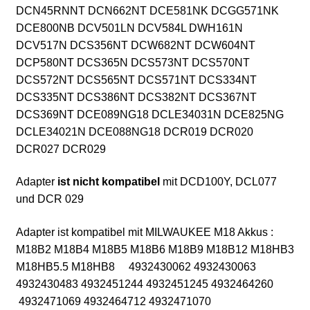
DCN45RNNT DCN662NT DCE581NK DCGG571NK
DCE800NB DCV501LN DCV584L DWH161N
DCV517N DCS356NT DCW682NT DCW604NT
DCP580NT DCS365N DCS573NT DCS570NT
DCS572NT DCS565NT DCS571NT DCS334NT
DCS335NT DCS386NT DCS382NT DCS367NT
DCS369NT DCE089NG18 DCLE34031N DCE825NG
DCLE34021N DCE088NG18 DCR019 DCR020
DCR027 DCR029
Adapter
ist nicht kompatibel
mit
DCD100Y, DCL077
und DCR 029
Adapter ist kompatibel mit
MILWAUKEE M18 Akkus :
M18B2 M18B4 M18B5 M18B6 M18B9 M18B12 M18HB3
M18HB5.5 M18HB8 4932430062 4932430063
4932430483 4932451244 4932451245 4932464260
4932471069 4932464712 4932471070